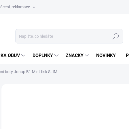
ácení, reklamace
Hledat
SKÁ OBUV
DOPLŇKY
ZNAČKY
NOVINKY
P
ční boty Jonap B1 Mint tisk SLIM
ZNAČKA:
JONAP
PRODEJNA
1 
Měr
ZVO
cena