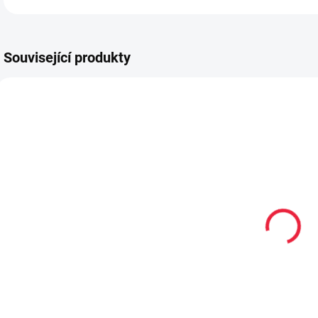
Související produkty
TIP
PEC159
PEC001
PRODEJNA
Renapur
Collonil
balzám na
CARBON PRO
k
hladkou kůži
400 ml akce
125ml
300 ml + 33%
299 Kč
299 Kč
navíc
Do košíku
Do košíku