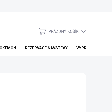
PRÁZDNÝ KOŠÍK
NÁKUPNÍ
KOŠÍK
OKÉMON
REZERVACE NÁVŠTĚVY
VÝPRODEJ
K
299 Kč
ná
LTE VARIANTU
: