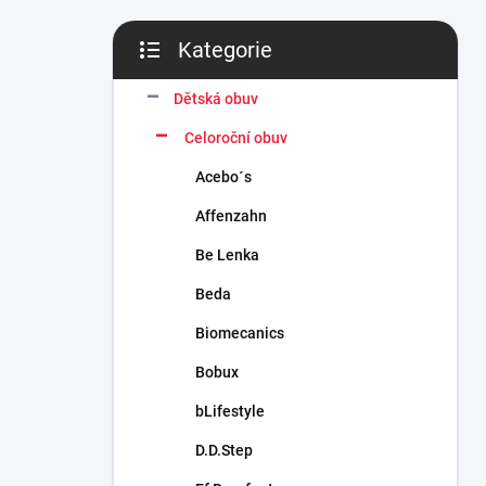
n
í
Kategorie
p
Přeskočit
a
kategorie
n
Dětská obuv
e
Celoroční obuv
l
Acebo´s
Affenzahn
Be Lenka
Beda
Biomecanics
Bobux
bLifestyle
D.D.Step