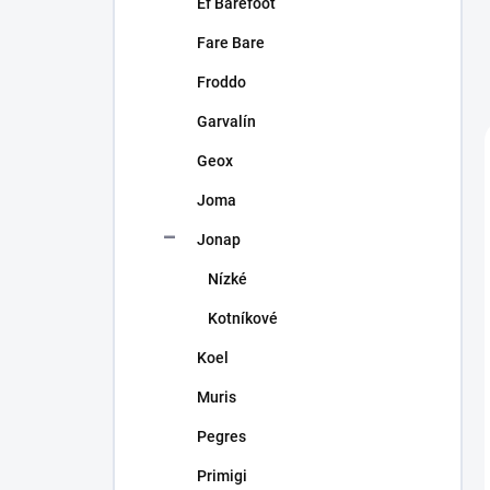
Ef Barefoot
Fare Bare
Froddo
Garvalín
Geox
Joma
Jonap
Nízké
Kotníkové
Koel
Muris
Pegres
Primigi