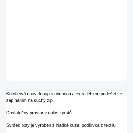
MŮŽEME DORUČIT DO:
ZVOLTE VARIANTU
MOŽNOSTI DORUČENÍ
−
+
Přidat do košíku
Dětské celoroční boty Jonap
DETAILNÍ INFORMACE
ZEPTAT SE
Kotníková obuv Jonap s ohebnou a extra lehkou podešví se
zapínáním na suchý zip.
Dostatečný prostor v oblasti prstů.
Svršek boty je vyroben z hladké kůže, podšívka z textilu.