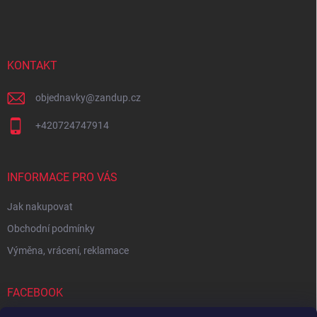
á
c
p
í
p
a
r
t
v
í
KONTAKT
k
y
v
objednavky
@
zandup.cz
ý
p
+420724747914
i
s
u
INFORMACE PRO VÁS
Jak nakupovat
Obchodní podmínky
Výměna, vrácení, reklamace
FACEBOOK