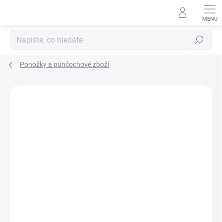
Přejít
na
obsah
Hledat
Ponožky a punčochové zboží
ZNAČKA:
SURTEX