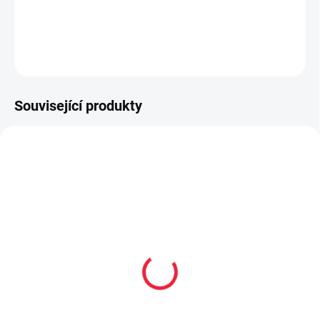
Návleky s 45% merinové vlny
DETAILNÍ INFORMACE
ZEPTAT SE
Související produkty
PRODEJNA
PRODEJNA
OBL1859
BF14377
Barefoot ponožky Be
beBare Rome 26014
Lenka - černá
Noce okrová
189 Kč
2 290 Kč