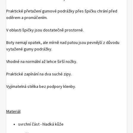
Praktické přetažení gumové podrážky přes špičku chrání před
oděrem a promáčením.
V oblasti špičky jsou dostatečně prostorné.
Boty nemají opatek, ale mírně nad patou jsou pevnější z důvodu
vytažené gumy podrážky.
Vhodné na normální až lehce širší nožky.
Praktické zapínání na dva suché zipy.
Vyjímatelná stélka bez podpory klenby.
Materiál
svrchní část - hladká kůže