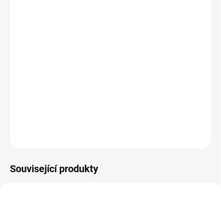
VELIKOST
MŮŽEME DORUČIT DO:
ZVOLTE VARIANTU
MOŽNOSTI DORUČENÍ
−
+
Přidat do košíku
Zimní zateplená kožená obuv
DETAILNÍ INFORMACE
ZEPTAT SE
Související produkty
TIP
PEC001
OBL2177
PRODEJNA