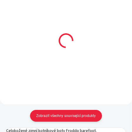
Collonil CARBON PRO
Surtex volný lem pro děti
400 ml akce 300 ml +
(70% merinové vlny)
33% navíc
169 Kč
od
299 Kč
Detail
Do košíku
Zobrazit všechny související produkty
Celokožené zimní kotníkové boty Froddo barefoot.