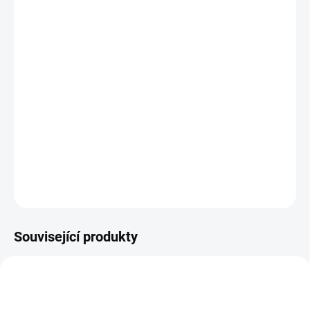
VELIKOST
MŮŽEME DORUČIT DO:
ZVOLTE VARIANTU
MOŽNOSTI DORUČENÍ
−
+
Přidat do košíku
Zimní zateplená kožená obuv
DETAILNÍ INFORMACE
ZEPTAT SE
Související produkty
TIP
PEC001
OBL2177
PRODEJNA