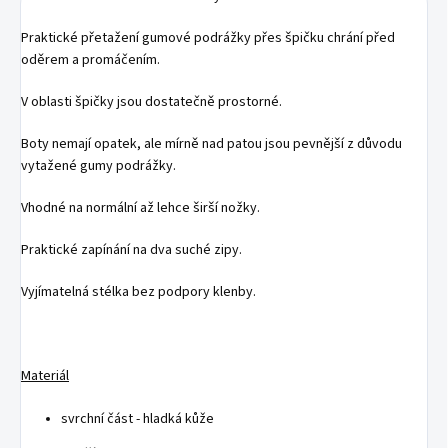
Praktické přetažení gumové podrážky přes špičku chrání před
oděrem a promáčením.
V oblasti špičky jsou dostatečně prostorné.
Boty nemají opatek, ale mírně nad patou jsou pevnější z důvodu
vytažené gumy podrážky.
Vhodné na normální až lehce širší nožky.
Praktické zapínání na dva suché zipy.
Vyjímatelná stélka bez podpory klenby.
Materiál
svrchní část - hladká kůže