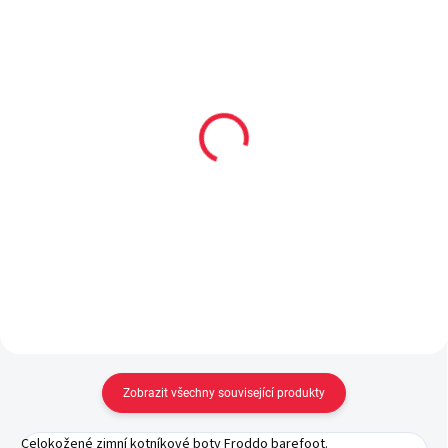
Collonil CARBON PRO
Surtex volný lem pro děti
400 ml akce 300 ml +
(70% merinové vlny)
33% navíc
169 Kč
od
299 Kč
Detail
Do košíku
Zobrazit všechny související produkty
Celokožené zimní kotníkové boty Froddo barefoot.