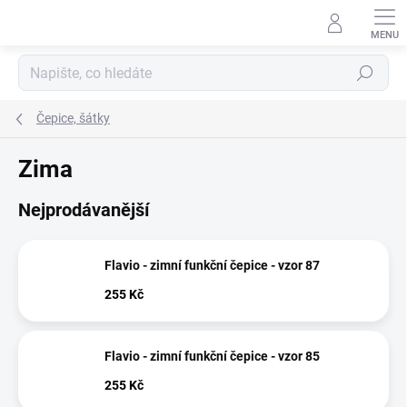
Přejít
na
obsah
Hledat
Čepice, šátky
Zima
Nejprodávanější
Flavio - zimní funkční čepice - vzor 87
255 Kč
Flavio - zimní funkční čepice - vzor 85
255 Kč