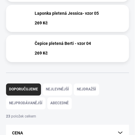
Laponka pletená Jessica- vzor 05
269 Kč
Čepice pletená Berti - vzor 04
269 Kč
Ř
a
DOPORUČUJEME
NEJLEVNĚJŠÍ
NEJDRAŽŠÍ
z
e
NEJPRODÁVANĚJŠÍ
ABECEDNĚ
n
í
23
položek celkem
p
r
CENA
o