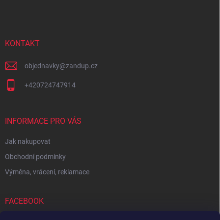
á
p
a
t
í
KONTAKT
objednavky
@
zandup.cz
+420724747914
INFORMACE PRO VÁS
Jak nakupovat
Obchodní podmínky
Výměna, vrácení, reklamace
FACEBOOK