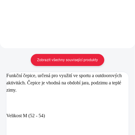
69 Kč
1 329 Kč
od
Detail
Detail
Zobrazit všechny související produkty
Funkční čepice, určená pro využití ve sportu a outdoorových
aktivitách. Čepice je vhodná na období jara, podzimu a teplé
zimy.
Velikost M
(52 - 54)