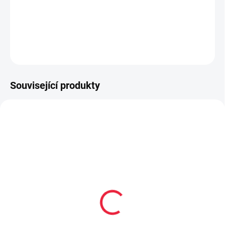
Funkční čepice jaro/podzim vel. M 52 - 54
DETAILNÍ INFORMACE
ZEPTAT SE
Související produkty
PRODEJNA
SLEVA
OBL2522
BF14195
SKLAD
Dětské zimní froté
Protetika zimní barefoot
ponožky MROŽ
Gero black černá/šedá