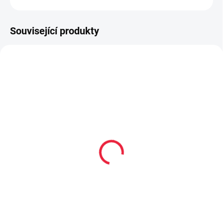
ZEPTAT SE
Související produkty
PRODEJNA
OBL2252
OBL2249
Dětské bavlněné
Dětské bambusové
ponožky FARMA
ponožky STRIPEN
59 Kč
59 Kč
Detail
Detail