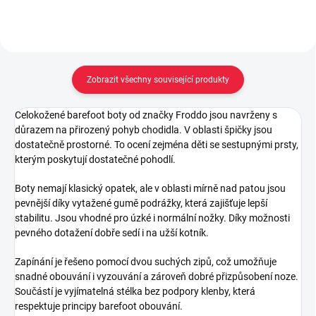
Zobrazit všechny související produkty
Celokožené barefoot boty od značky
Froddo
jsou navrženy s
důrazem na přirozený pohyb chodidla. V oblasti špičky jsou
dostatečně prostorné. To ocení zejména děti se sestupnými prsty,
kterým poskytují dostatečné pohodlí.
Boty nemají klasický opatek, ale v oblasti mírně nad patou jsou
pevnější díky vytažené gumě podrážky, která zajišťuje lepší
stabilitu. Jsou vhodné pro úzké i normální nožky. Díky možnosti
pevného dotažení dobře sedí i na užší kotník.
Zapínání je řešeno pomocí dvou suchých zipů, což umožňuje
snadné obouvání i vyzouvání a zároveň dobré přizpůsobení noze.
Součástí je vyjímatelná stélka bez podpory klenby, která
respektuje principy barefoot obouvání.