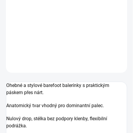
MŮŽEME DORUČIT DO:
11.8.2026
MOŽNOSTI DORUČENÍ
−
+
Přidat do košíku
Dámské kožené baleríny
DETAILNÍ INFORMACE
ZEPTAT SE
Ohebné a stylové barefoot balerínky s praktickým
páskem přes nárt.
Anatomický tvar vhodný pro dominantní palec.
Nulový drop, stélka bez podpory klenby, flexibilní
podrážka.