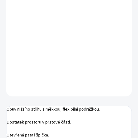
MŮŽEME DORUČIT DO:
ZVOLTE VARIANTU
MOŽNOSTI DORUČENÍ
−
+
Přidat do košíku
Letní kožené otevřené sandály
DETAILNÍ INFORMACE
ZEPTAT SE
Obuv nižšího střihu s měkkou, flexibilní podrážkou.
Dostatek prostoru v prstové části.
Otevřená pata i špička.