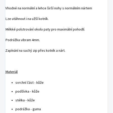
Vhodné na normální a lehce širší nohy s normálním nártem
Lze utáhnout i na užší kotník.
Měkké polstrování okolo paty pro maximální pohodlí.
Podrážka vibram 4mm.
Zapínání na suchý zip přes kotník a nárt.
Materiál
svrchní část - kůže
podšívka - kůže
stélka - kůže
podrážka - guma