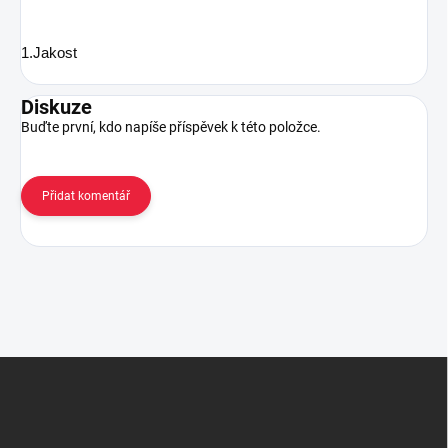
1.Jakost
Diskuze
Buďte první, kdo napíše příspěvek k této položce.
Přidat komentář
Z
á
p
a