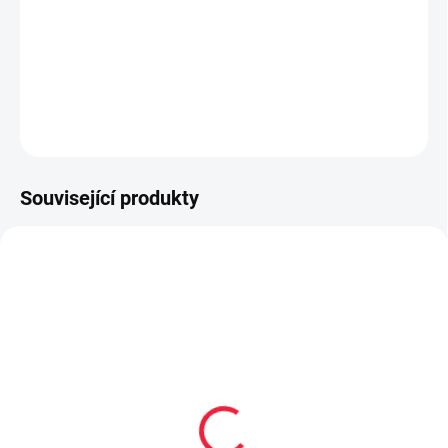
Teplé zimní rukavičky 10cm
DETAILNÍ INFORMACE
ZEPTAT SE
Související produkty
SKLAD
CAP1122
Capáčky Crave Cravitos