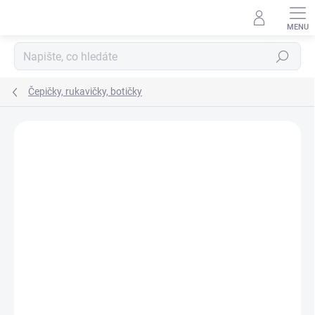
Přejít
na
obsah
Hledat
Čepičky, rukavičky, botičky
ZNAČKA:
YO!