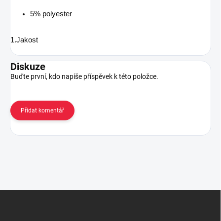
5% polyester
1.Jakost
Diskuze
Buďte první, kdo napíše příspěvek k této položce.
Přidat komentář
Z
á
p