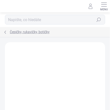
Přejít
na
obsah
Hledat
Čepičky, rukavičky, botičky
ZNAČKA:
YO!