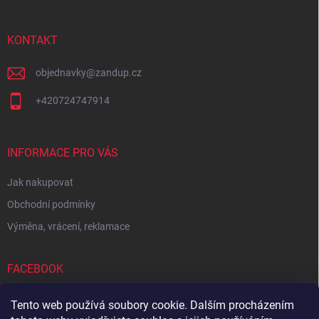
a
t
í
KONTAKT
objednavky
@
zandup.cz
+420724747914
INFORMACE PRO VÁS
Jak nakupovat
Obchodní podmínky
Výměna, vrácení, reklamace
FACEBOOK
Tento web používá soubory cookie. Dalším procházením