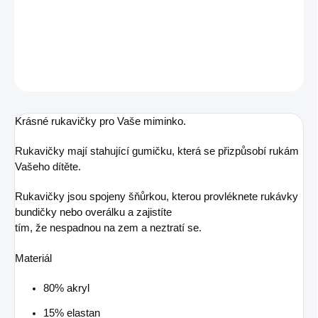
Kojenecké rukavičky 10cm
DETAILNÍ INFORMACE
ZEPTAT SE
Krásné rukavičky pro Vaše miminko.
Rukavičky mají stahující gumičku, která se přizpůsobí rukám
Vašeho dítěte.
Rukavičky jsou spojeny šňůrkou, kterou provléknete rukávky
bundičky nebo overálku a zajistíte
tím, že nespadnou na zem a neztratí se.
Materiál
80% akryl
15% elastan