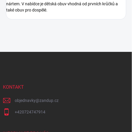
nártem. V nabídce je dětská obuv vhodná od prvních krůčků a
také obuv pro dospělé.
Z
á
p
a
t
í
KONTAKT
objednavky
@
zandup.cz
+420724747914