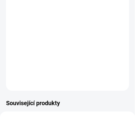
VELIKOST
MŮŽEME DORUČIT DO:
ZVOLTE VARIANTU
MOŽNOSTI DORUČENÍ
−
+
Přidat do košíku
Froddo kotníková obuv
DETAILNÍ INFORMACE
ZEPTAT SE
Související produkty
TIP
PEC001
OBL2249
PRODEJNA