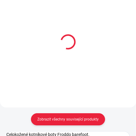
Collonil CARBON PRO
Dětské bambusové
400 ml akce 300 ml +
ponožky STRIPEN
33% navíc
59 Kč
299 Kč
Detail
Do košíku
Zobrazit všechny související produkty
Celokožené kotníkové boty Froddo barefoot.