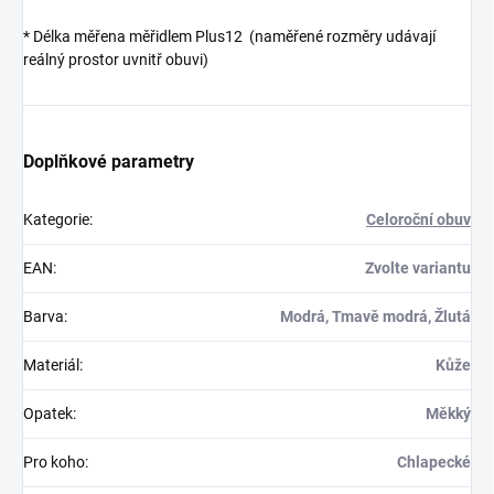
*
Délka měřena měřidlem Plus12 (naměřené rozměry udávají
reálný prostor uvnitř obuvi)
Doplňkové parametry
Kategorie
:
Celoroční obuv
EAN
:
Zvolte variantu
Barva
:
Modrá, Tmavě modrá, Žlutá
Materiál
:
Kůže
Opatek
:
Měkký
Pro koho
:
Chlapecké