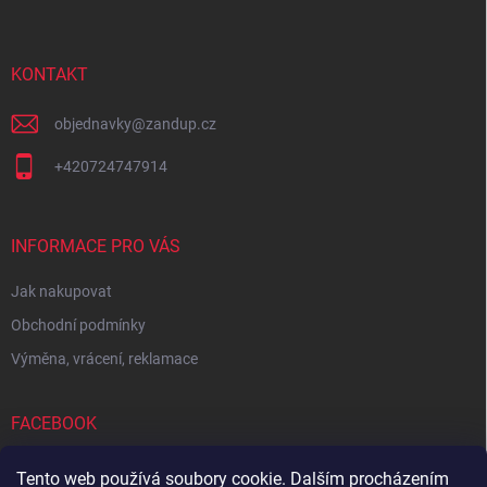
p
a
t
í
KONTAKT
objednavky
@
zandup.cz
+420724747914
INFORMACE PRO VÁS
Jak nakupovat
Obchodní podmínky
Výměna, vrácení, reklamace
FACEBOOK
Tento web používá soubory cookie. Dalším procházením