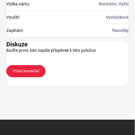
Výška nártu
:
Normální, Vyšší
Využití
:
Vycházková
Zapínání
:
Tkaničky
Diskuze
Buďte první, kdo napíše příspěvek k této položce.
Přidat komentář
Z
á