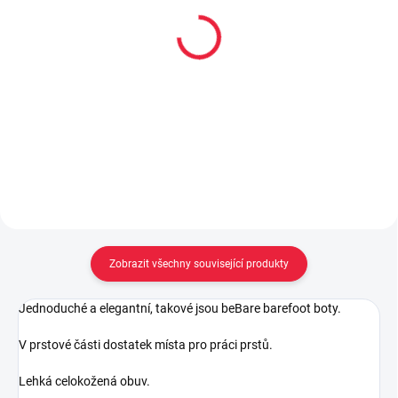
Collonil CARBON PRO
Renapur balzám na
400 ml akce 300 ml +
hladkou kůži 125ml
33% navíc
299 Kč
299 Kč
Do košíku
Do košíku
Zobrazit všechny související produkty
Jednoduché a elegantní, takové jsou beBare barefoot boty.
V prstové části dostatek místa pro práci prstů.
Lehká celokožená obuv.