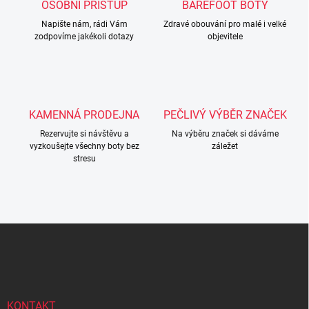
c
OSOBNÍ PŘÍSTUP
BAREFOOT BOTY
í
Napište nám, rádi Vám
p
Zdravé obouvání pro malé i velké
zodpovíme jakékoli dotazy
objevitele
r
v
k
y
v
ý
KAMENNÁ PRODEJNA
PEČLIVÝ VÝBĚR ZNAČEK
p
i
Rezervujte si návštěvu a
Na výběru značek si dáváme
s
vyzkoušejte všechny boty bez
záležet
u
stresu
Z
á
p
a
t
í
KONTAKT