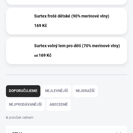
Surtex froté dětské (90% merinové vlny)
169 Kč
Surtex volný lem pro děti (70% merinové vlny)
169 Kč
od
Ř
a
DOPORUČUJEME
NEJLEVNĚJŠÍ
NEJDRAŽŠÍ
z
e
NEJPRODÁVANĚJŠÍ
ABECEDNĚ
n
í
6
položek celkem
p
r