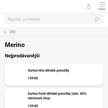
Přejít
na
obsah
Hledat
Děti
Merino
Nejprodávanější
Surtex léto dětské ponožky
139 Kč
Surtex froté dětské ponožky (min. 80%
merinové vlny)
139 Kč