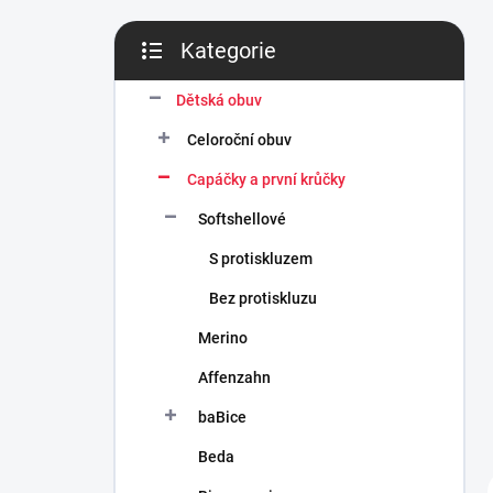
n
í
Kategorie
p
Přeskočit
a
kategorie
n
Dětská obuv
e
Celoroční obuv
l
Capáčky a první krůčky
Softshellové
S protiskluzem
Bez protiskluzu
Merino
Affenzahn
baBice
Beda