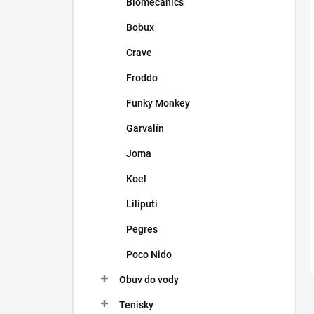
Biomecanics
Bobux
Crave
Froddo
Funky Monkey
Garvalín
Joma
Koel
Liliputi
Pegres
Poco Nido
Obuv do vody
Tenisky