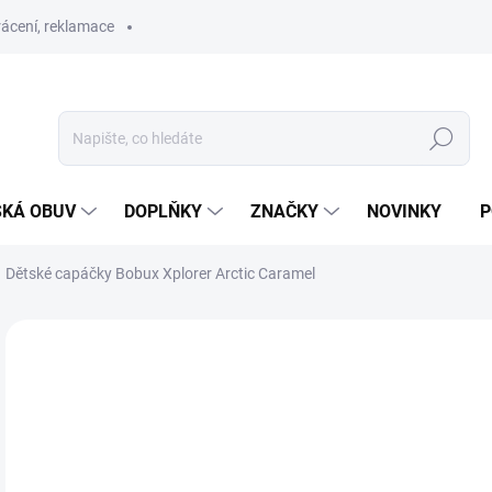
ácení, reklamace
Hledat
SKÁ OBUV
DOPLŇKY
ZNAČKY
NOVINKY
P
Dětské capáčky Bobux Xplorer Arctic Caramel
ZNAČKA:
BOBUX
SKLAD
1 
Měr
ZVO
cena