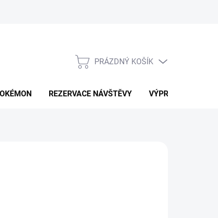
PRÁZDNÝ KOŠÍK
NÁKUPNÍ
KOŠÍK
OKÉMON
REZERVACE NÁVŠTĚVY
VÝPRODEJ
K
349 Kč
ná
LTE VARIANTU
: