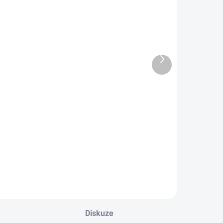
OBL2187
OBL2333
Další
produkt
urtex froté
Dětské
dětské
bavlněné
onožky (min.
ponožky
80% merinové
LETADLO
139 Kč
59 Kč
lny)
Detail
Detail
Diskuze