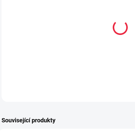
VEL
MŮŽ
MOŽ
Kože
DETA
Související produkty