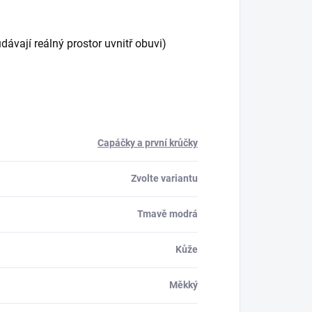
vají reálný prostor uvnitř obuvi)
Capáčky a první krůčky
Zvolte variantu
Tmavě modrá
Kůže
Měkký