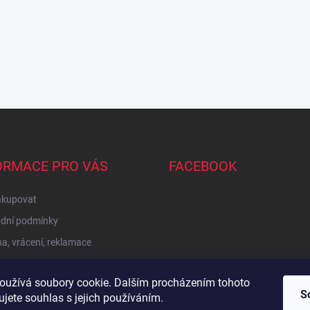
ORMACE PRO VÁS
FACEBOOK
akupovat
dní podmínky
, vrácení, reklamace
oužívá soubory cookie. Dalším procházením tohoto
Zboží.cz
Heureka.cz
Sedupa
Nejlepší seno.cz
S
jete souhlas s jejich používáním.