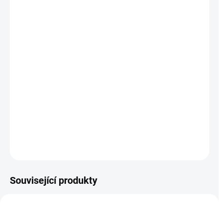
BARVA
MŮŽEME DORUČIT DO:
ZVOLTE VARIANTU
MOŽNOSTI DORUČENÍ
−
+
Přidat do košíku
Dívčí ponožky
DETAILNÍ INFORMACE
ZEPTAT SE
Související produkty
PRODEJNA
SLEVA
CAP1072
CAP1127
SKLAD