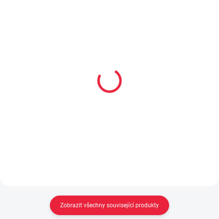
Funky Monkey barefoot
Domácí capáčky Beda BF
capáčky BRA 103 Soft
060756/1W/N/PLS Rose
Simply Srdce Camelia
růžová
699 Kč
465 Kč
Detail
Detail
Zobrazit všechny související produkty