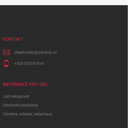
Z
á
p
a
t
í
KONTAKT
objednavky
@
zandup.cz
+420724747914
INFORMACE PRO VÁS
Jak nakupovat
Obchodní podmínky
Výměna, vrácení, reklamace