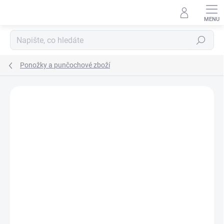
Přejít
na
obsah
Hledat
Ponožky a punčochové zboží
ZNAČKA:
NOVIA
PRODEJNA