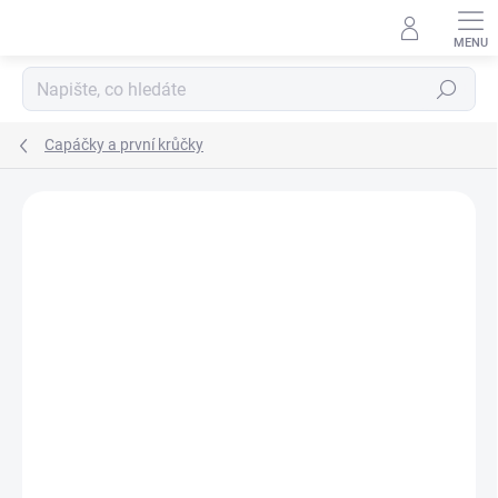
Přejít
na
obsah
Hledat
Capáčky a první krůčky
ZNAČKA:
LILIPUTI