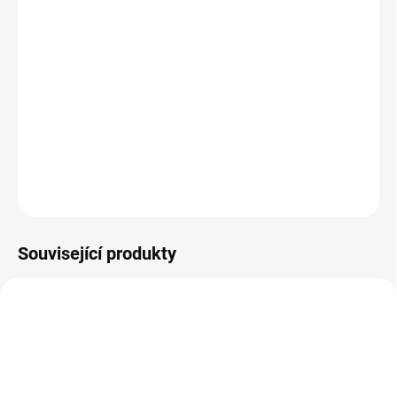
MŮŽEME DORUČIT DO:
ZVOLTE VARIANTU
MOŽNOSTI DORUČENÍ
−
+
Přidat do košíku
Měkké vyšší kožené capáčky
DETAILNÍ INFORMACE
ZEPTAT SE
Související produkty
PRODEJNA
OBL2240
OBL2663