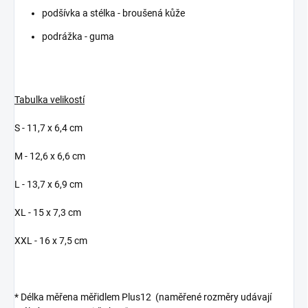
podšívka a stélka - broušená kůže
podrážka - guma
Tabulka velikostí
S - 11,7 x 6,4 cm
M - 12,6 x 6,6 cm
L - 13,7 x 6,9 cm
XL - 15 x 7,3 cm
XXL - 16 x 7,5 cm
* Délka měřena měřidlem Plus12 (naměřené rozměry udávají