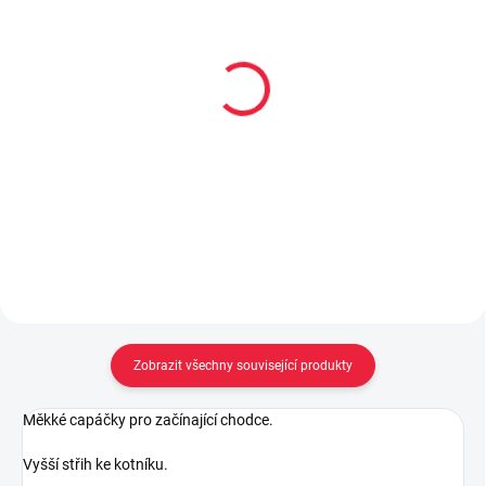
Dětské froté zimní
Dětské bavlněné
ponožky SRDCE
ponožky TRAKTOR
69 Kč
55 Kč
Detail
Detail
Zobrazit všechny související produkty
Měkké capáčky pro začínající chodce.
Vyšší střih ke kotníku.