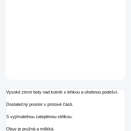
MŮŽEME DORUČIT DO:
10.8.2026
MOŽNOSTI DORUČENÍ
−
+
Přidat do košíku
Zimní barefoot obuv
DETAILNÍ INFORMACE
ZEPTAT SE
Vysoké zimní boty nad kotník s lehkou a ohebnou podešví.
Dostatečný prostor v prstové části.
S vyjímatelnou zateplenou stélkou.
Obuv je pružná a měkká.