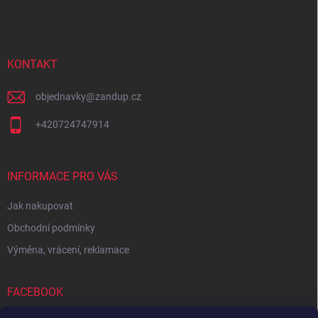
á
p
a
t
í
KONTAKT
objednavky
@
zandup.cz
+420724747914
INFORMACE PRO VÁS
Jak nakupovat
Obchodní podmínky
Výměna, vrácení, reklamace
FACEBOOK