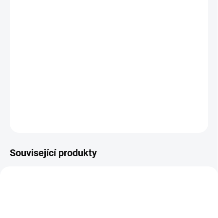
MŮŽEME DORUČIT DO:
ZVOLTE VARIANTU
MOŽNOSTI DORUČENÍ
−
+
Přidat do košíku
Zimní boty s membránou
DETAILNÍ INFORMACE
ZEPTAT SE
Související produkty
TIP
PRODEJNA
PEC001
OBL2522
PRODEJNA