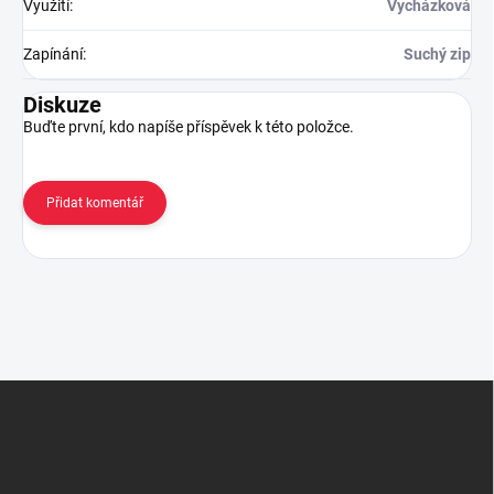
Využití
:
Vycházková
Zapínání
:
Suchý zip
Diskuze
Buďte první, kdo napíše příspěvek k této položce.
Přidat komentář
Z
á
p
a
t