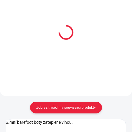
Collonil CARBON PRO
Dětské zimní froté
400 ml akce 300 ml +
ponožky MROŽ
33% navíc
69 Kč
299 Kč
Detail
Do košíku
Zobrazit všechny související produkty
Zimní barefoot boty zateplené vlnou.