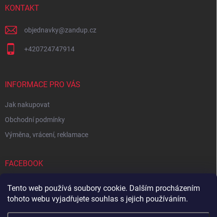
í
KONTAKT
objednavky
@
zandup.cz
+420724747914
INFORMACE PRO VÁS
Jak nakupovat
Obchodní podmínky
Výměna, vrácení, reklamace
FACEBOOK
Tento web používá soubory cookie. Dalším procházením
tohoto webu vyjadřujete souhlas s jejich používáním.
Zboží.cz
Heureka.cz
Sedupa
Nejlepší seno.cz