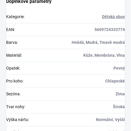
Doplňkové parametry
Kategorie
:
Dětská obuv
EAN
:
5609724333774
Barva
:
Hnědá, Modrá, Tmavě modrá
Materiál
:
Kůže, Membrána, Vlna
Opatek
:
Pevný
Pro koho
:
Chlapecké
Sezóna
:
Zima
Tvar nohy
:
Široká
Výška nártu
:
Normální, Vyšší