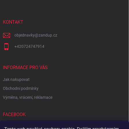
p
a
t
í
KONTAKT
objednavky
@
zandup.cz
+420724747914
INFORMACE PRO VÁS
Jak nakupovat
Obchodní podmínky
Výměna, vrácení, reklamace
FACEBOOK