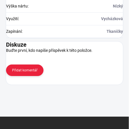
Výška nártu
:
Nízký
Využití
:
Vycházková
Zapínání
:
Tkaničky
Diskuze
Buďte první, kdo napíše příspěvek k této položce.
Přidat komentář
Z
á