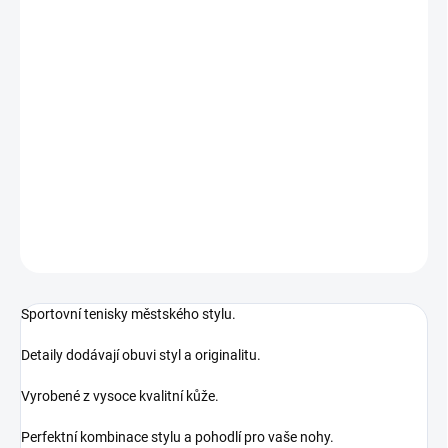
MŮŽEME DORUČIT DO:
ZVOLTE VARIANTU
MOŽNOSTI DORUČENÍ
−
+
Přidat do košíku
Barefoot nízké tenisky
DETAILNÍ INFORMACE
ZEPTAT SE
Sportovní tenisky městského stylu.
Detaily dodávají obuvi styl a originalitu.
Vyrobené z vysoce kvalitní kůže.
Perfektní kombinace stylu a pohodlí pro vaše nohy.