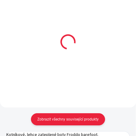
Collonil CARBON PRO
Surtex froté dětské
400 ml akce 300 ml +
ponožky (min. 80%
33% navíc
merinové vlny)
299 Kč
139 Kč
Do košíku
Detail
Zobrazit všechny související produkty
Kotníkové, lehce zateplené boty Froddo barefoot.