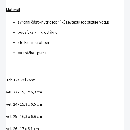
Materiál
svrchní část - hydrofobní kůže/textil (odpuzuje vodu)
podšívka - mikrovlákno
stélka - microfiber
podrážka - guma
Tabulka velikostí
vel. 23 - 15,1 x 6,3 cm
vel. 24 - 15,8 x 6,5 cm
vel. 25 - 16,3 x 6,6 cm
vel. 26 - 17 x 6,8 cm