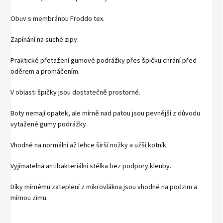
Obuv s membránou Froddo tex.
Zapínání na suché zipy.
Praktické přetažení gumové podrážky přes špičku chrání před
oděrem a promáčením.
V oblasti špičky jsou dostatečně prostorné.
Boty nemají opatek, ale mírně nad patou jsou pevnější z důvodu
vytažené gumy podrážky.
Vhodné na normální až lehce širší nožky a užší kotník.
Vyjímatelná antibakteriální stélka bez podpory klenby.
Díky mírnému zateplení z mikrovlákna jsou vhodné na podzim a
mírnou zimu.