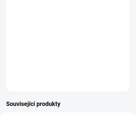
VELIKOST
MŮŽEME DORUČIT DO:
ZVOLTE VARIANTU
MOŽNOSTI DORUČENÍ
−
+
Přidat do košíku
Froddo kotníková obuv
DETAILNÍ INFORMACE
ZEPTAT SE
Související produkty
TIP
PEC001
OBL2187
PRODEJNA