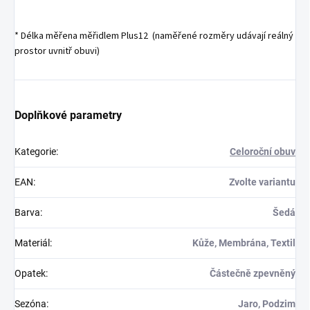
* Délka měřena měřidlem Plus12 (naměřené rozměry udávají reálný
prostor uvnitř obuvi)
Doplňkové parametry
Kategorie
:
Celoroční obuv
EAN
:
Zvolte variantu
Barva
:
Šedá
Materiál
:
Kůže, Membrána, Textil
Opatek
:
Částečně zpevněný
Sezóna
:
Jaro, Podzim