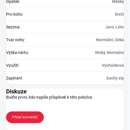
Opatek
:
Měkký
Pro koho
:
Dívčí
Sezóna
:
Jaro, Léto
Tvar nohy
:
Normální, Úzká
Výška nártu
:
Nízký, Normální
Využití
:
Vycházková
Zapínání
:
Suchý zip
Diskuze
Buďte první, kdo napíše příspěvek k této položce.
Přidat komentář