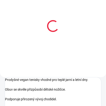
Collonil CARBON PRO
400 ml akce 300 ml +
33% navíc
299 Kč
Do košíku
Prodyšné vegan tenisky vhodné pro teplé jarní a letní dny.
Obuv se skvěle přizpůsobí dětské nožičce.
Podporuje přirozený vývoj chodidel.