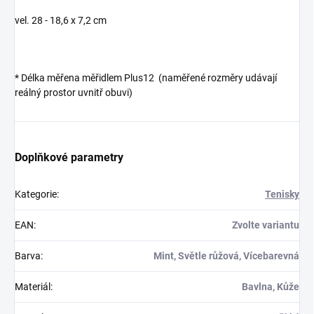
vel. 28 - 18,6 x 7,2 cm
* Délka měřena měřidlem Plus12 (naměřené rozměry udávají
reálný prostor uvnitř obuvi)
Doplňkové parametry
Kategorie
:
Tenisky
EAN
:
Zvolte variantu
Barva
:
Mint, Světle růžová, Vícebarevná
Materiál
:
Bavlna, Kůže