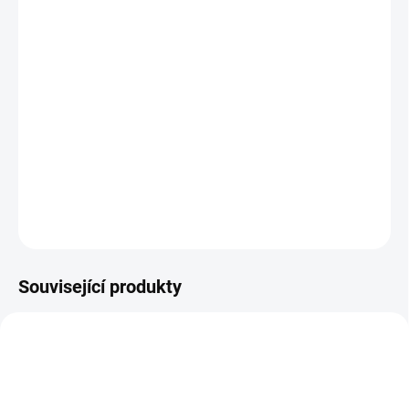
MŮŽEME DORUČIT DO:
ZVOLTE VARIANTU
MOŽNOSTI DORUČENÍ
−
+
Přidat do košíku
Barefoot prodyšné tenisky
DETAILNÍ INFORMACE
ZEPTAT SE
Související produkty
TIP
PEC001
PRODEJNA