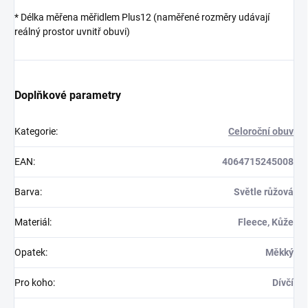
* Délka měřena měřidlem Plus12 (naměřené rozměry udávají
reálný prostor uvnitř obuvi)
Doplňkové parametry
Kategorie
:
Celoroční obuv
EAN
:
4064715245008
Barva
:
Světle růžová
Materiál
:
Fleece, Kůže
Opatek
:
Měkký
Pro koho
:
Dívčí