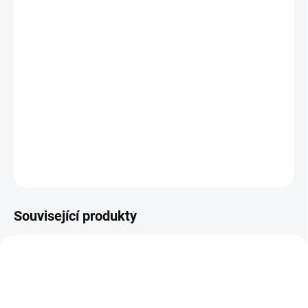
MŮŽEME DORUČIT DO:
11.8.2026
MOŽNOSTI DORUČENÍ
−
+
Přidat do košíku
Celoroční kotníková obuv
DETAILNÍ INFORMACE
ZEPTAT SE
Související produkty
TIP
PEC001
PEC159
PRODEJNA