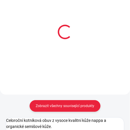
Collonil CARBON PRO
Renapur balzám na
400 ml akce 300 ml +
hladkou kůži 125ml
33% navíc
299 Kč
299 Kč
Do košíku
Do košíku
Zobrazit všechny související produkty
Celoroční kotníková obuv z vysoce kvalitní kůže nappa a
organické semišové kůže.