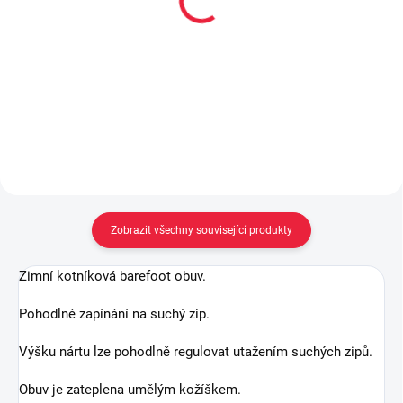
400 ml akce 300 ml +
(70% merinové vlny)
33% navíc
169 Kč
od
299 Kč
Detail
Do košíku
Zobrazit všechny související produkty
Zimní kotníková barefoot obuv.
Pohodlné zapínání na suchý zip.
Výšku nártu lze pohodlně regulovat utažením suchých zipů.
Obuv je zateplena umělým kožíškem.