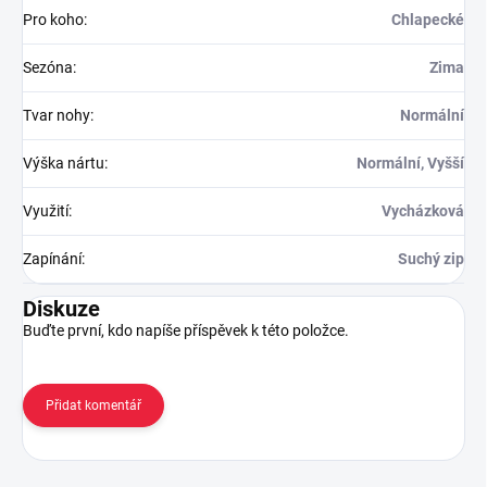
Pro koho
:
Chlapecké
Sezóna
:
Zima
Tvar nohy
:
Normální
Výška nártu
:
Normální, Vyšší
Využití
:
Vycházková
Zapínání
:
Suchý zip
Diskuze
Buďte první, kdo napíše příspěvek k této položce.
Přidat komentář