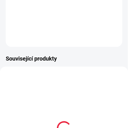
Zimní barefoot obuv
DETAILNÍ INFORMACE
ZEPTAT SE
Související produkty
TIP
PEC001
OBL2177
PRODEJNA
Collonil CARBON PRO
Surtex volný lem pro děti