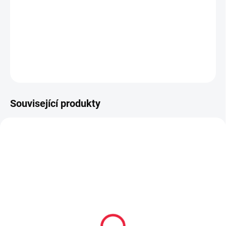
Zimní barefoot obuv
DETAILNÍ INFORMACE
ZEPTAT SE
Související produkty
TIP
PEC001
OBL2177
PRODEJNA
Collonil CARBON PRO
Surtex volný lem pro děti