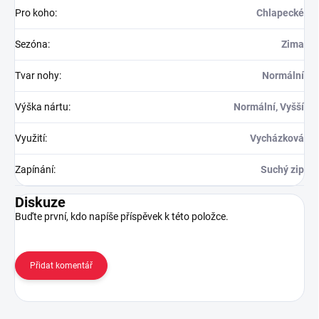
Pro koho
:
Chlapecké
Sezóna
:
Zima
Tvar nohy
:
Normální
Výška nártu
:
Normální, Vyšší
Využití
:
Vycházková
Zapínání
:
Suchý zip
Diskuze
Buďte první, kdo napíše příspěvek k této položce.
Přidat komentář