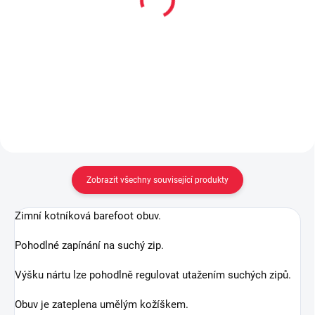
400 ml akce 300 ml +
(70% merinové vlny)
33% navíc
169 Kč
od
299 Kč
Detail
Do košíku
Zobrazit všechny související produkty
Zimní kotníková barefoot obuv.
Pohodlné zapínání na suchý zip.
Výšku nártu lze pohodlně regulovat utažením suchých zipů.
Obuv je zateplena umělým kožíškem.