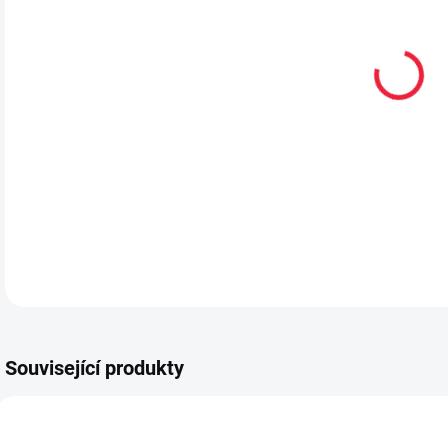
VEL
MŮŽ
MOŽ
Zimn
DETA
Související produkty
TIP
PRO
PEC001
OBL2177