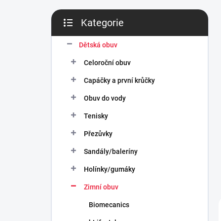
n
í
Kategorie
p
Přeskočit
a
kategorie
n
Dětská obuv
e
Celoroční obuv
l
Capáčky a první krůčky
Obuv do vody
Tenisky
Přezůvky
Sandály/baleríny
Holínky/gumáky
Zimní obuv
Biomecanics