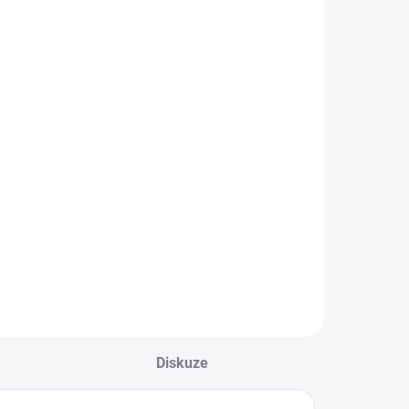
ětské zimní
Dětské
roté ponožky
sportovní froté
PENGUIN
ponožky
SMAJLÍK
69 Kč
69 Kč
Detail
Detail
Diskuze