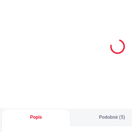
PRODEJNA
Collonil
Surtex volný
D
CARBON PRO
lem pro děti
f
400 ml akce
(70% merinové
300 ml + 33%
vlny)
299 Kč
169 Kč
od
navíc
Do košíku
Detail
Popis
Podobné (5)