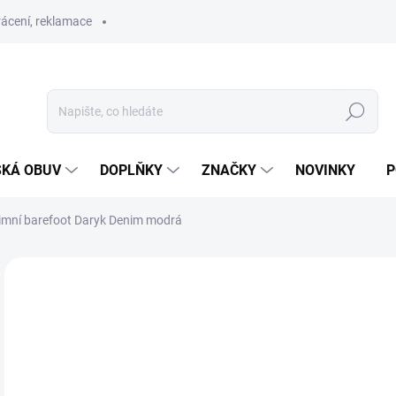
ácení, reklamace
Hledat
SKÁ OBUV
DOPLŇKY
ZNAČKY
NOVINKY
P
zimní barefoot Daryk Denim modrá
ZNAČKA:
PROTETIKA
SLEVA
S MEMBRÁNOU
SKLAD
od
Měr
ZVO
cena