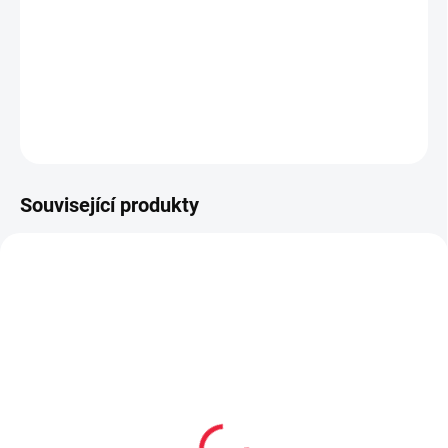
Zimní barefoot obuv
DETAILNÍ INFORMACE
ZEPTAT SE
Související produkty
TIP
PEC001
OBL2177
PRODEJNA
Collonil CARBON PRO
Surtex volný lem pro děti