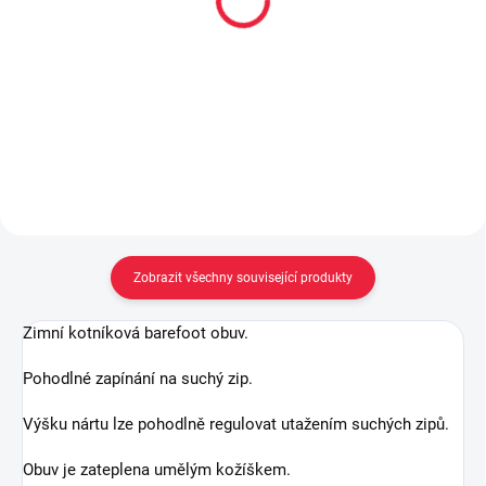
400 ml akce 300 ml +
(70% merinové vlny)
33% navíc
169 Kč
od
299 Kč
Detail
Do košíku
Zobrazit všechny související produkty
Zimní kotníková barefoot obuv.
Pohodlné zapínání na suchý zip.
Výšku nártu lze pohodlně regulovat utažením suchých zipů.
Obuv je zateplena umělým kožíškem.