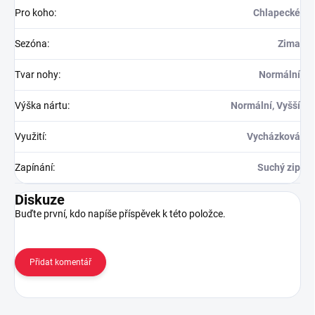
Pro koho
:
Chlapecké
Sezóna
:
Zima
Tvar nohy
:
Normální
Výška nártu
:
Normální, Vyšší
Využití
:
Vycházková
Zapínání
:
Suchý zip
Diskuze
Buďte první, kdo napíše příspěvek k této položce.
Přidat komentář