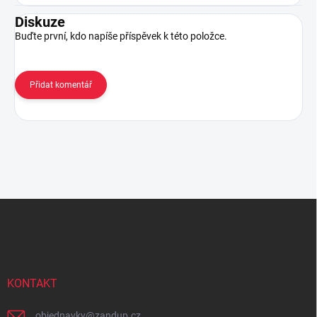
Diskuze
Buďte první, kdo napíše příspěvek k této položce.
Přidat komentář
Z
á
p
a
t
í
KONTAKT
objednavky
@
zandup.cz