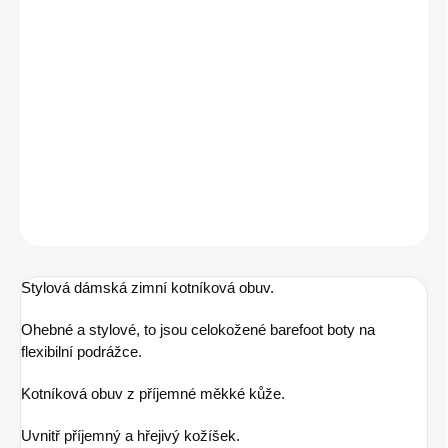
MŮŽEME DORUČIT DO:
12.8.2026
MOŽNOSTI DORUČENÍ
−
+
Přidat do košíku
Zimní dámská celokožená kotníková obuv
DETAILNÍ INFORMACE
ZEPTAT SE
Stylová dámská zimní kotníková obuv.
Ohebné a stylové, to jsou celokožené barefoot boty na
flexibilní podrážce.
Kotníková obuv z příjemné měkké kůže.
Uvnitř příjemný a hřejivý kožíšek.