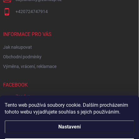
+420724747914
INFORMACE PRO VÁS
Jak nakupovat
Obchodní podmínky
Výměna, vrácení, reklamace
FACEBOOK
Zandup
Tento web používá soubory cookie. Dalším procházením
tohoto webu vyjadřujete souhlas s jejich používáním.
Zboží.cz
Heureka.cz
Sedupa
Nejlepší seno.cz
Nastavení