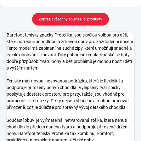
Zobrazit všechny související produkty
Barefoot tenisky značky Protetika jsou skvělou volbou pro děti,
které potřebují pohodlnou a zdravou obuv pro každodenní nošení.
Tento model má zapínání na suché zipy, které umožňují snadné a
rychlé obouvání i zouvání. Díky pohodlné regulaci pásků se boty
dobře přizpůsobí tvaru nohy a bez problémů je mohou nosit i děti
s vyšším nártem.
Tenisky mají novou inovovanou podrážku, která je flexibilní a
podporuje přirozený pohyb chodidla. Vylepšený tvar špičky
poskytuje dostatek prostoru pro prsty, takže jsou vhodné pro
průměrné i širší nožky. Prsty nejsou stlačené a mohou pracovat
přirozeně, což je důležité pro správný vývoj dětského chodidla.
Součástí obuvi je vyjímatelná, netvarovaná stélka, která nenutí
chodidlo do předem daného tvaru a podporuje přirozené držení
nohy. Barefoot tenisky Protetika tak kombinují komfort,
praktičnost a respekt k anatomii dětské nohy.