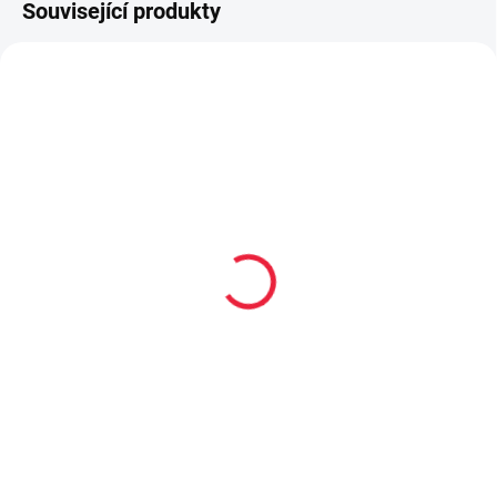
Související produkty
PRODEJNA
20199
OBL2254
Gumovací pero Legami -
Dětské bavlněné
Penguin - tyrkysový
ponožky KOPAČÁK
inkoust
59 Kč
55 Kč
Detail
Do košíku