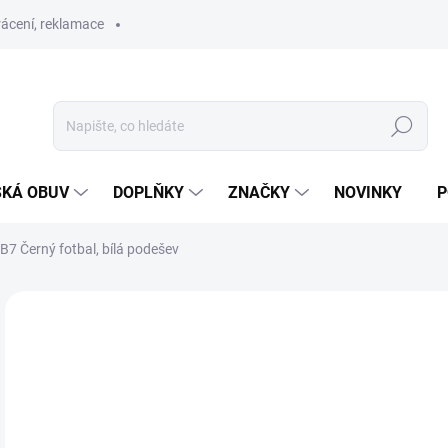
ácení, reklamace
Hledat
SKÁ OBUV
DOPLŇKY
ZNAČKY
NOVINKY
P
B7 Černý fotbal, bílá podešev
ZNAČKA:
JONAP
SLEVA
od
Měr
ZVO
cena