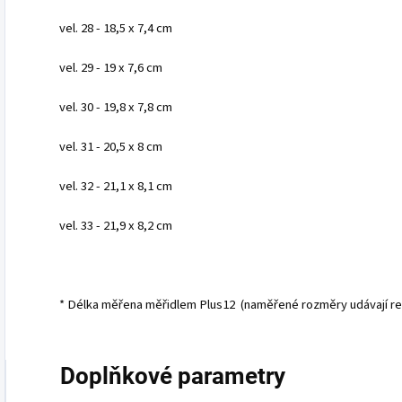
vel. 28 - 18,5 x 7,4 cm
vel. 29 - 19 x 7,6 cm
vel. 30 - 19,8 x 7,8 cm
vel. 31 - 20,5 x 8 cm
vel. 32 - 21,1 x 8,1 cm
vel. 33 - 21,9 x 8,2 cm
* Délka měřena měřidlem Plus12 (naměřené rozměry udávají reál
Doplňkové parametry