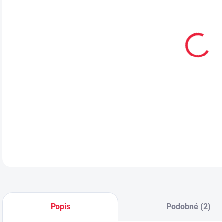
VEL
MŮŽ
MOŽ
Prod
DETA
Popis
Podobné (2)