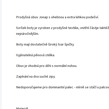
Prodyšná obuv Jonap s ohebnou a extra lehkou podešví.
Svršek boty je vyroben z prodyšné textilie, vnitřní částje taktéž 
nejnáročnějším.
Boty mají dostatečně široký tvar špičky.
Vyjímatelná pěnová stélka.
Obuv je vhodná pro děti s normální nohou.
Zapínání na dva suché zipy.
Nedoporučujeme pro dominantní palec - mírně se stáčí u palcov
Materiál