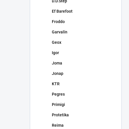
D.D.Step
Ef Barefoot
Froddo
Garvalín
Geox
Igor
Joma
Jonap
KTR
Pegres
Primigi
Protetika
Reima