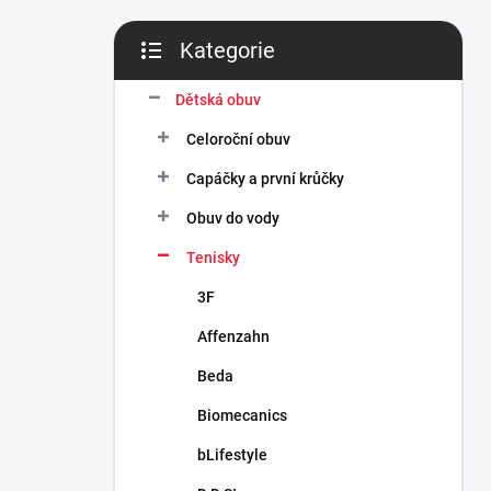
n
í
Kategorie
p
Přeskočit
a
kategorie
n
Dětská obuv
e
Celoroční obuv
l
Capáčky a první krůčky
Obuv do vody
Tenisky
3F
Affenzahn
Beda
Biomecanics
bLifestyle