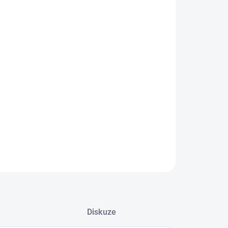
IKOST
EME DORUČIT DO:
ZVOLTE VARIANTU
NOSTI DORUČENÍ
−
+
Přidat do košíku
yšná barefoot obuv
ILNÍ INFORMACE
ZEPTAT SE
Diskuze