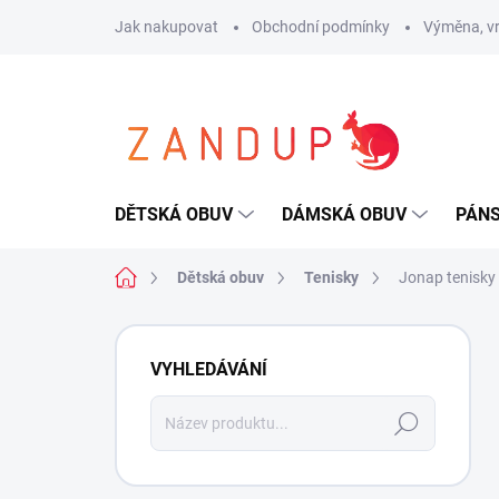
Přejít
Jak nakupovat
Obchodní podmínky
Výměna, vr
na
obsah
DĚTSKÁ OBUV
DÁMSKÁ OBUV
PÁN
Domů
Dětská obuv
Tenisky
Jonap tenisky 
P
o
VYHLEDÁVÁNÍ
s
t
Hledat
r
a
n