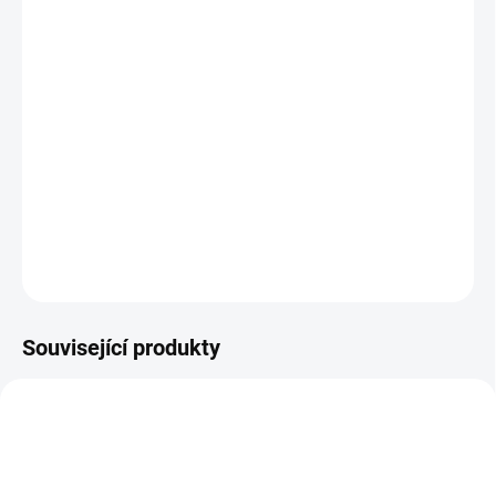
MŮŽEME DORUČIT DO:
ZVOLTE VARIANTU
MOŽNOSTI DORUČENÍ
−
+
Přidat do košíku
Barefoot prodyšné tenisky
DETAILNÍ INFORMACE
ZEPTAT SE
Související produkty
OBL2223
OBL980