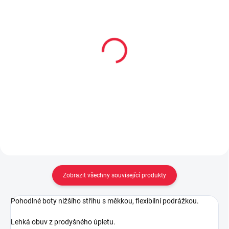
Dětské bambusové
Dětské bambusové
ponožky UDO
ponožky BOBIK
59 Kč
59 Kč
od
od
Detail
Detail
Zobrazit všechny související produkty
Pohodlné boty nižšího střihu s měkkou, flexibilní podrážkou.
Lehká obuv z prodyšného úpletu.