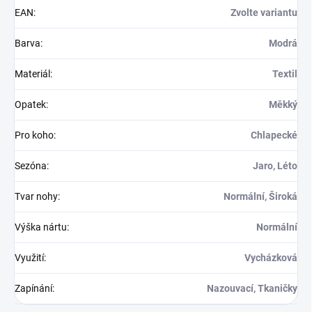
EAN
:
Zvolte variantu
Barva
:
Modrá
Materiál
:
Textil
Opatek
:
Měkký
Pro koho
:
Chlapecké
Sezóna
:
Jaro, Léto
Tvar nohy
:
Normální, Široká
Výška nártu
:
Normální
Využití
:
Vycházková
Zapínání
:
Nazouvací, Tkaničky