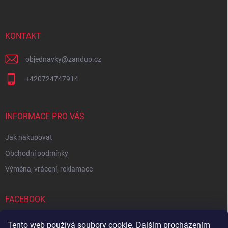
p
a
t
í
KONTAKT
objednavky
@
zandup.cz
+420724747914
INFORMACE PRO VÁS
Jak nakupovat
Obchodní podmínky
Výměna, vrácení, reklamace
FACEBOOK
Tento web používá soubory cookie. Dalším procházením