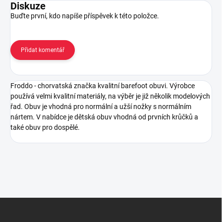
Diskuze
Buďte první, kdo napíše příspěvek k této položce.
Přidat komentář
Froddo - chorvatská značka kvalitní barefoot obuvi. Výrobce
používá velmi kvalitní materiály, na výběr je již několik modelových
řad. Obuv je vhodná pro normální a užší nožky s normálním
nártem. V nabídce je dětská obuv vhodná od prvních krůčků a
také obuv pro dospělé.
Z
á