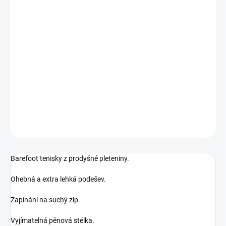
MŮŽEME DORUČIT DO:
ZVOLTE VARIANTU
MOŽNOSTI DORUČENÍ
−
+
Přidat do košíku
Prodyšné tenisky
DETAILNÍ INFORMACE
ZEPTAT SE
Barefoot tenisky z prodyšné pleteniny.
Ohebná a extra lehká podešev.
Zapínání na suchý zip.
Vyjímatelná pěnová stélka.