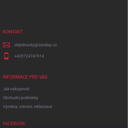
Z
á
p
a
t
í
KONTAKT
objednavky
@
zandup.cz
+420724747914
INFORMACE PRO VÁS
Jak nakupovat
Obchodní podmínky
Výměna, vrácení, reklamace
FACEBOOK