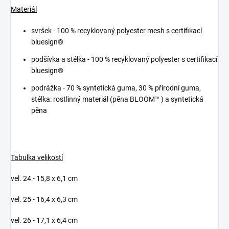
Materiál
svršek -
100 % recyklovaný polyester mesh s certifikací
bluesign®
podšívka a stélka -
100 % recyklovaný polyester s certifikací
bluesign®
podrážka -
70 % syntetická guma, 30 % přírodní guma,
stélka: rostlinný materiál (pěna BLOOM™ ) a syntetická
pěna
Tabulka velikostí
vel. 24 - 15,8 x 6,1 cm
vel. 25 - 16,4 x 6,3 cm
vel. 26 - 17,1 x 6,4 cm