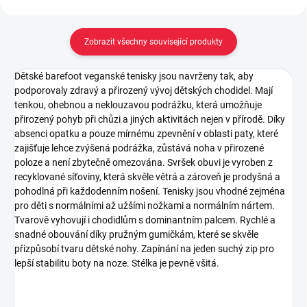
Zobrazit všechny související produkty
Dětské barefoot veganské tenisky jsou navrženy tak, aby
podporovaly zdravý a přirozený vývoj dětských chodidel. Mají
tenkou, ohebnou a neklouzavou podrážku, která umožňuje
přirozený pohyb při chůzi a jiných aktivitách nejen v přírodě. Díky
absenci opatku a pouze mírnému zpevnění v oblasti paty, které
zajišťuje lehce zvýšená podrážka, zůstává noha v přirozené
poloze a není zbytečně omezována. Svršek obuvi je vyroben z
recyklované síťoviny, která skvěle větrá a zároveň je prodyšná a
pohodlná při každodenním nošení. Tenisky jsou vhodné zejména
pro děti s normálními až užšími nožkami a normálním nártem.
Tvarově vyhovují i chodidlům s dominantním palcem. Rychlé a
snadné obouvání díky pružným gumičkám, které se skvěle
přizpůsobí tvaru dětské nohy. Zapínání na jeden suchý zip pro
lepší stabilitu boty na noze. Stélka je pevně všitá.