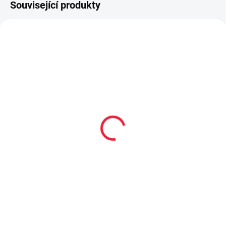
Související produkty
TIP
PEC001
OBL2249
PRODEJNA
Collonil CARBON PRO
Dětské bambusové
400 ml akce 300 ml +
ponožky STRIPEN
33% navíc
59 Kč
299 Kč
Detail
Do košíku