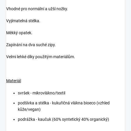
Vhodné pro normální a užší nožky.
Vyjímatelná stélka.
Měkký opatek.
Zapínání na dva suché zipy.
Velmi lehké díky použitým materiálům.
Materiál
svršek - mikrovlákno/textil
podšívka a stélka - k
ukuřičná vlákna bioeco (vzhled
kůže/vegan)
podrážka - kaučuk (60% syntetický 40% organický)