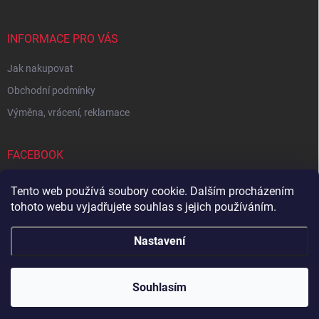
INFORMACE PRO VÁS
Jak nakupovat
Obchodní podmínky
Výměna, vrácení, reklamace
FACEBOOK
Tento web používá soubory cookie. Dalším procházením
tohoto webu vyjadřujete souhlas s jejich používáním.
Zboží.cz
Heureka.cz
Sedupa
Nejlepší seno.cz
Nastavení
Copyright 2026
Zandup
. Všechna práva vyhrazena.
Souhlasím
Vytvořil Shoptet