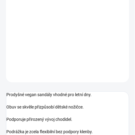
MŮŽEME DORUČIT DO:
ZVOLTE VARIANTU
MOŽNOSTI DORUČENÍ
−
+
Přidat do košíku
Veganské barefoot letní sandály
DETAILNÍ INFORMACE
ZEPTAT SE
Prodyšné vegan sandály vhodné pro letní dny.
Obuv se skvěle přizpůsobí dětské nožičce.
Podporuje přirozený vývoj chodidel.
Podrážka je zcela flexibilní bez podpory klenby.