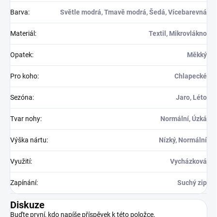
Barva
:
Světle modrá, Tmavě modrá, Šedá, Vícebarevná
Materiál
:
Textil, Mikrovlákno
Opatek
:
Měkký
Pro koho
:
Chlapecké
Sezóna
:
Jaro, Léto
Tvar nohy
:
Normální, Úzká
Výška nártu
:
Nízký, Normální
Využití
:
Vycházková
Zapínání
:
Suchý zip
Diskuze
Buďte první, kdo napíše příspěvek k této položce.