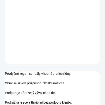
MŮŽEME DORUČIT DO:
ZVOLTE VARIANTU
MOŽNOSTI DORUČENÍ
−
+
Přidat do košíku
Veganské barefoot letní sandály
DETAILNÍ INFORMACE
ZEPTAT SE
Prodyšné vegan sandály vhodné pro letní dny.
Obuv se skvěle přizpůsobí dětské nožičce.
Podporuje přirozený vývoj chodidel.
Podrážka je zcela flexibilní bez podpory klenby.