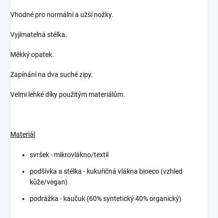
Vhodné pro normální a užší nožky.
Vyjímatelná stélka.
Měkký opatek.
Zapínání na dva suché zipy.
Velmi lehké díky použitým materiálům.
Materiál
svršek - mikrovlákno/textil
podšívka a stélka - k
ukuřičná vlákna bioeco (vzhled
kůže/vegan)
podrážka - kaučuk (60% syntetický 40% organický)