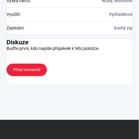
Výška nártu
:
Nízký, Normální
Využití
:
Vycházková
Zapínání
:
Suchý zip
Diskuze
Buďte první, kdo napíše příspěvek k této položce.
Přidat komentář
Z
á
p