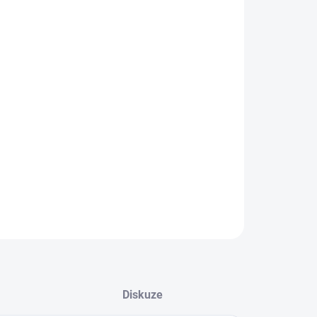
IKOST
EME DORUČIT DO:
ZVOLTE VARIANTU
NOSTI DORUČENÍ
−
+
Přidat do košíku
nské barefoot letní sandály
ILNÍ INFORMACE
ZEPTAT SE
Diskuze