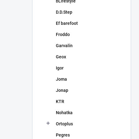
bLifestyle
D.D.Step
Ef barefoot
Froddo
Garvalín
Geox
Igor
Joma
Jonap
KTR
Nohatka
Ortoplus
Pegres