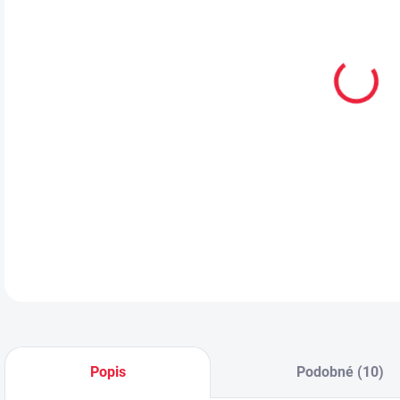
VEL
MŮŽ
MOŽ
Vega
DETA
Popis
Podobné (10)