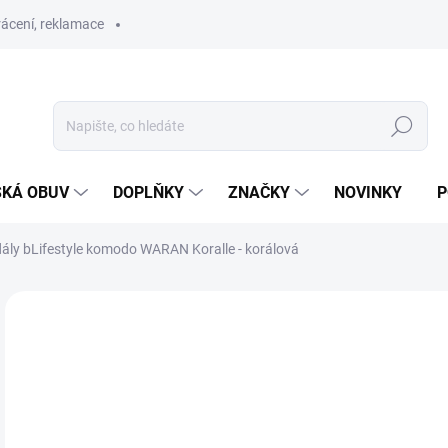
ácení, reklamace
Hledat
SKÁ OBUV
DOPLŇKY
ZNAČKY
NOVINKY
P
ály bLifestyle komodo WARAN Koralle - korálová
ZNAČKA:
BLIFESTYLE
SLEVA
SKLAD
od
Měr
ZVO
cena