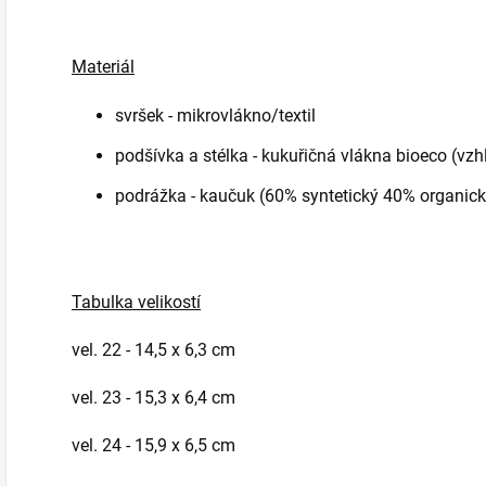
Materiál
svršek - mikrovlákno/textil
podšívka a stélka - k
ukuřičná vlákna bioeco (vz
podrážka - kaučuk (60% syntetický 40% organick
Tabulka velikostí
vel. 22 - 14,5 x 6,3 cm
vel. 23 - 15,3 x 6,4 cm
vel. 24 - 15,9 x 6,5 cm