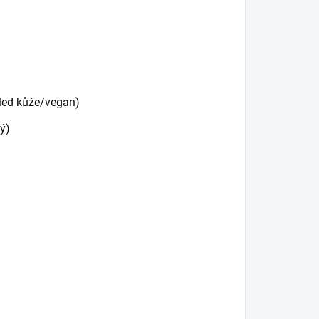
hled kůže/vegan)
ý)