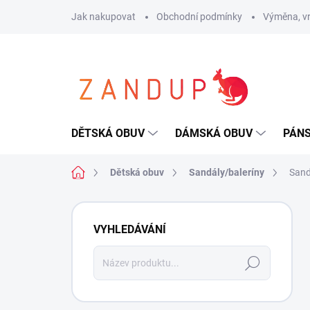
Přejít
Jak nakupovat
Obchodní podmínky
Výměna, vr
na
obsah
DĚTSKÁ OBUV
DÁMSKÁ OBUV
PÁN
Domů
Dětská obuv
Sandály/baleríny
Sand
P
o
VYHLEDÁVÁNÍ
s
t
Hledat
r
a
n