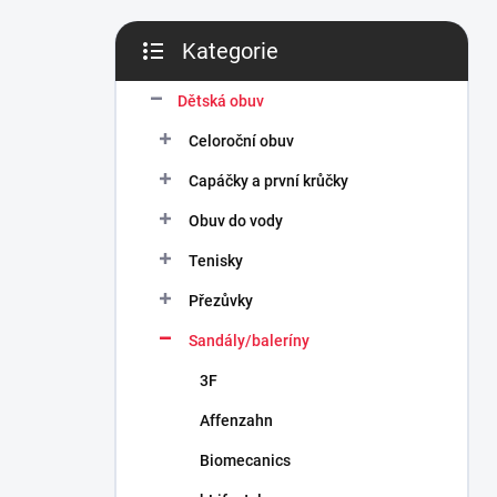
n
í
Kategorie
p
Přeskočit
a
kategorie
n
Dětská obuv
e
Celoroční obuv
l
Capáčky a první krůčky
Obuv do vody
Tenisky
Přezůvky
Sandály/baleríny
3F
Affenzahn
Biomecanics