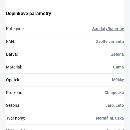
Doplňkové parametry
Kategorie
:
Sandály/baleríny
EAN
:
Zvolte variantu
Barva
:
Zelená
Materiál
:
Guma
Opatek
:
Měkký
Pro koho
:
Chlapecké
Sezóna
:
Jaro, Léto
Tvar nohy
:
Normální, Úzká