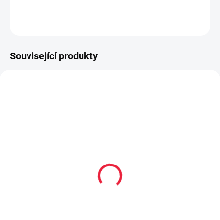
DETAILNÍ INFORMACE
ZEPTAT SE
Související produkty
SLEVA
OBL1596
OBL2243
Bambusové kotníčkové
Kotníkové bavlněné
ponožky černé s
ponožky AHOJ!
fuchsiovou vel. 19-22
59 Kč
55 Kč
Detail