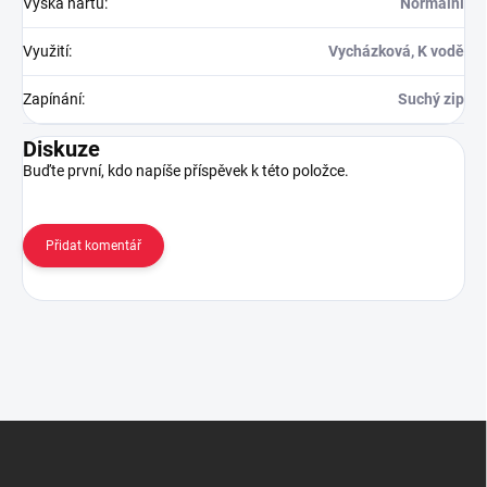
Výška nártu
:
Normální
Využití
:
Vycházková, K vodě
Zapínání
:
Suchý zip
Diskuze
Buďte první, kdo napíše příspěvek k této položce.
Přidat komentář
Z
á
p