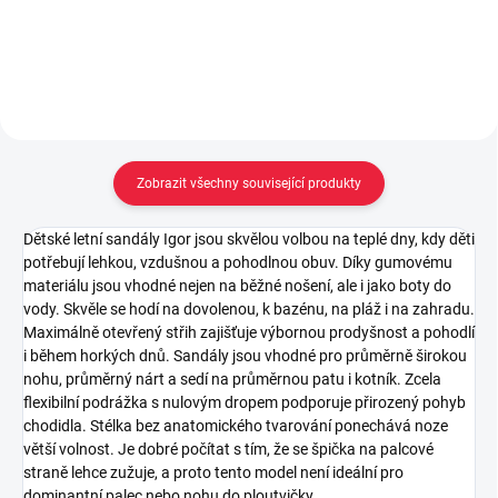
Do košíku
Zobrazit všechny související produkty
Dětské letní sandály Igor jsou skvělou volbou na teplé dny, kdy děti
potřebují lehkou, vzdušnou a pohodlnou obuv. Díky gumovému
materiálu jsou vhodné nejen na běžné nošení, ale i jako boty do
vody. Skvěle se hodí na dovolenou, k bazénu, na pláž i na zahradu.
Maximálně otevřený střih zajišťuje výbornou prodyšnost a pohodlí
i během horkých dnů. Sandály jsou vhodné pro průměrně širokou
nohu, průměrný nárt a sedí na průměrnou patu i kotník. Zcela
flexibilní podrážka s nulovým dropem podporuje přirozený pohyb
chodidla. Stélka bez anatomického tvarování ponechává noze
větší volnost. Je dobré počítat s tím, že se špička na palcové
straně lehce zužuje, a proto tento model není ideální pro
dominantní palec nebo nohu do ploutvičky.