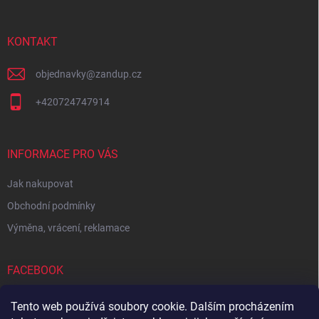
a
t
í
KONTAKT
objednavky
@
zandup.cz
+420724747914
INFORMACE PRO VÁS
Jak nakupovat
Obchodní podmínky
Výměna, vrácení, reklamace
FACEBOOK
Tento web používá soubory cookie. Dalším procházením