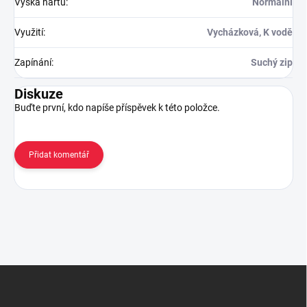
Výška nártu
:
Normální
Využití
:
Vycházková, K vodě
Zapínání
:
Suchý zip
Diskuze
Buďte první, kdo napíše příspěvek k této položce.
Přidat komentář
Z
á
p