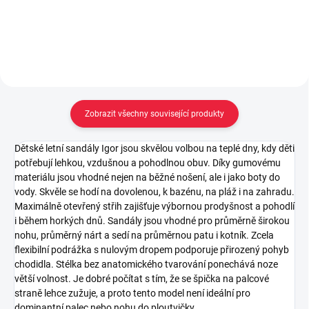
Do košíku
Zobrazit všechny související produkty
Dětské letní sandály Igor jsou skvělou volbou na teplé dny, kdy děti
potřebují lehkou, vzdušnou a pohodlnou obuv. Díky gumovému
materiálu jsou vhodné nejen na běžné nošení, ale i jako boty do
vody. Skvěle se hodí na dovolenou, k bazénu, na pláž i na zahradu.
Maximálně otevřený střih zajišťuje výbornou prodyšnost a pohodlí
i během horkých dnů. Sandály jsou vhodné pro průměrně širokou
nohu, průměrný nárt a sedí na průměrnou patu i kotník. Zcela
flexibilní podrážka s nulovým dropem podporuje přirozený pohyb
chodidla. Stélka bez anatomického tvarování ponechává noze
větší volnost. Je dobré počítat s tím, že se špička na palcové
straně lehce zužuje, a proto tento model není ideální pro
dominantní palec nebo nohu do ploutvičky.