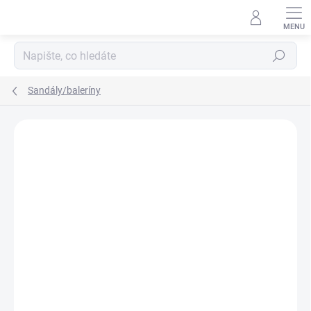
Přejít
na
obsah
Hledat
Sandály/baleríny
ZNAČKA:
IGOR
SKLAD