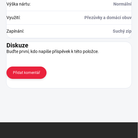
Výška nártu
:
Normální
Využití
:
Přezůvky a domácí obuv
Zapínání
:
Suchý zip
Diskuze
Buďte první, kdo napíše příspěvek k této položce.
Přidat komentář
Z
á