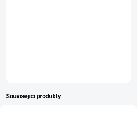
MŮŽEME DORUČIT DO:
ZVOLTE VARIANTU
MOŽNOSTI DORUČENÍ
−
+
Přidat do košíku
Barefoot přezůvky na suchý zip
DETAILNÍ INFORMACE
ZEPTAT SE
Související produkty
OBL2368
OBL2352