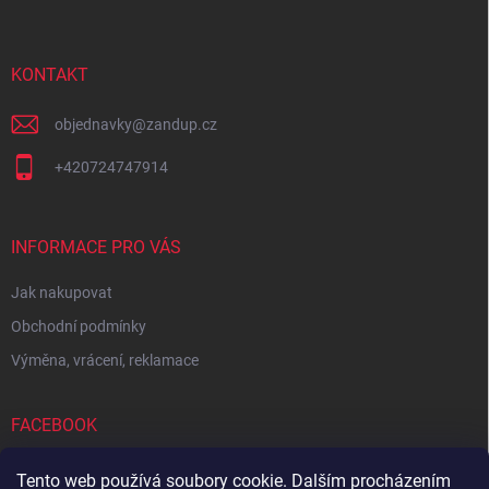
p
a
t
í
KONTAKT
objednavky
@
zandup.cz
+420724747914
INFORMACE PRO VÁS
Jak nakupovat
Obchodní podmínky
Výměna, vrácení, reklamace
FACEBOOK
Tento web používá soubory cookie. Dalším procházením