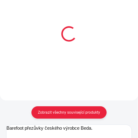
Dětské bambusové
Dětské bavlněné
ponožky OKÁČ
ponožky FIREK
59 Kč
59 Kč
Detail
Detail
Zobrazit všechny související produkty
Barefoot přezůvky českého výrobce Beda.