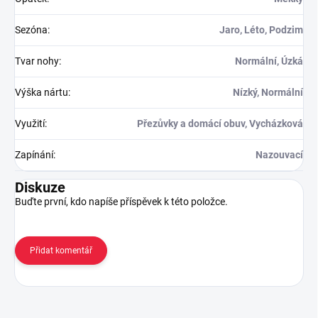
Sezóna
:
Jaro, Léto, Podzim
Tvar nohy
:
Normální, Úzká
Výška nártu
:
Nízký, Normální
Využití
:
Přezůvky a domácí obuv, Vycházková
Zapínání
:
Nazouvací
Diskuze
Buďte první, kdo napíše příspěvek k této položce.
Přidat komentář