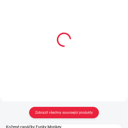
Bambusové kotníčkové
Dětské bambusové
ponožky černé s
ponožky KEVIN
fuchsiovou vel. 19-22
59 Kč
od
55 Kč
Detail
Do košíku
Zobrazit všechny související produkty
Kožené capáčky Funky Monkey.