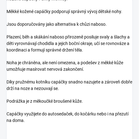
Měkké kožené capáčky podporují správný vývoj dětské nohy.
Jsou doporučovány jako alternativa k chůzi naboso.
Plazení, běh a skákání naboso přirozeně posiluje svaly a šlachy a
děti vyrovnávají chodidla a jejich boční okraje, učí se rovnováze a
koordinaci a formují správné držení těla.
Noha je chráněna, ale není omezena, a podešev z měkké kůže
umožňuje masírovat nervová zakončení.
Díky pružnému kotníku capáčky snadno nazujete a zároveň dobře
drží na noze a nezouvají se.
Podrážka je z měkoučké broušené kůže.
Capáčky využijete do autosedaček, do kočárku nebo i na přezutí
na doma.