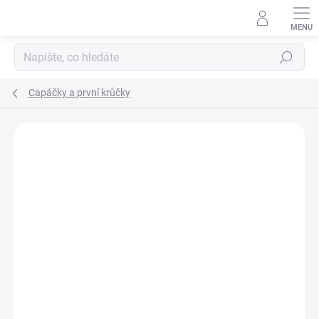
Přejít
na
obsah
Hledat
Capáčky a první krůčky
ZNAČKA:
FUNKY MONKEY
PRODEJNA