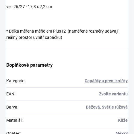
vel. 26/27 - 17,3 x 7,2 cm
* Délka měřena měřidlem Plus12 (naměřené rozměry udávají
reálný prostor uvnitř capáčku)
Doplňkové parametry
Kategorie
:
Capáčky a první krůčky
EAN
:
Zvolte variantu
Barva
:
Béžová, Světle růžová
Materiál
:
Kůže
Opatek
:
Měkký