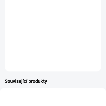
VELIKOST
MŮŽEME DORUČIT DO:
ZVOLTE VARIANTU
MOŽNOSTI DORUČENÍ
−
+
Přidat do košíku
Kožené barefoot capáčky
DETAILNÍ INFORMACE
ZEPTAT SE
Související produkty
SLEVA
OBL1596
OBL2266