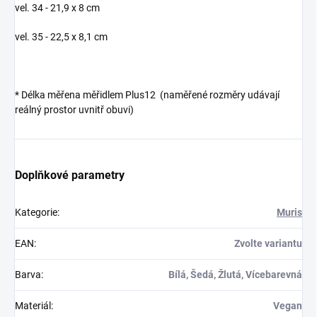
vel. 34 - 21,9 x 8 cm
vel. 35 - 22,5 x 8,1 cm
* Délka měřena měřidlem Plus12 (naměřené rozměry udávají
reálný prostor uvnitř obuvi)
Doplňkové parametry
Kategorie
:
Muris
EAN
:
Zvolte variantu
Barva
:
Bílá, Šedá, Žlutá, Vícebarevná
Materiál
:
Vegan