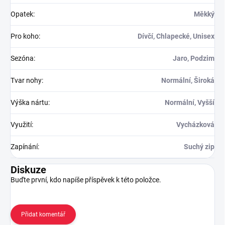
Opatek
:
Měkký
Pro koho
:
Dívčí, Chlapecké, Unisex
Sezóna
:
Jaro, Podzim
Tvar nohy
:
Normální, Široká
Výška nártu
:
Normální, Vyšší
Využití
:
Vycházková
Zapínání
:
Suchý zip
Diskuze
Buďte první, kdo napíše příspěvek k této položce.
Přidat komentář