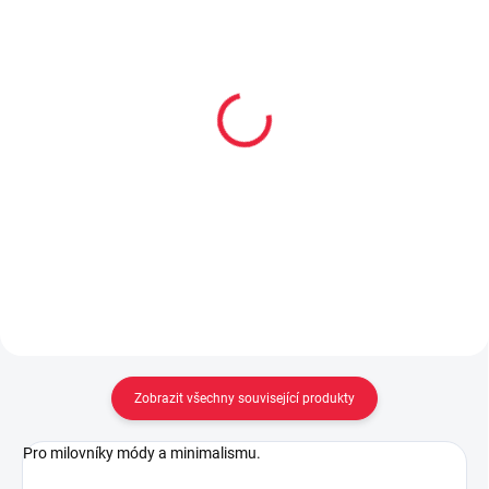
Dětské bambusové
Dětské bambusové nízké
ponožky OKÁČ
ponožky BAMBIK
59 Kč
59 Kč
Detail
Detail
Zobrazit všechny související produkty
Pro milovníky módy a minimalismu.