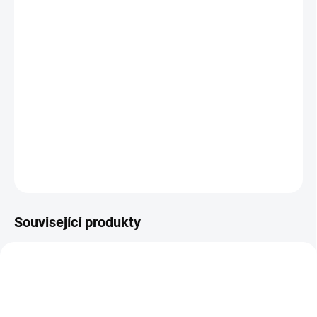
MŮŽEME DORUČIT DO:
ZVOLTE VARIANTU
MOŽNOSTI DORUČENÍ
−
+
Přidat do košíku
Celoroční nízké barefoot boty
DETAILNÍ INFORMACE
ZEPTAT SE
Související produkty
OBL2368
OBL2322