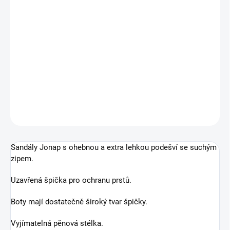
MŮŽEME DORUČIT DO:
ZVOLTE VARIANTU
MOŽNOSTI DORUČENÍ
−
+
Přidat do košíku
Sandály Jonap se zapínáním na suchý zip
DETAILNÍ INFORMACE
ZEPTAT SE
Sandály Jonap s ohebnou a extra lehkou podešví se suchým
zipem.
Uzavřená špička pro ochranu prstů.
Boty mají dostatečně široký tvar špičky.
Vyjímatelná pěnová stélka.