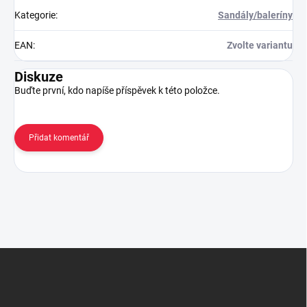
Kategorie
:
Sandály/baleríny
EAN
:
Zvolte variantu
Diskuze
Buďte první, kdo napíše příspěvek k této položce.
Přidat komentář
Z
á
p
a