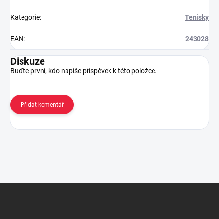
Kategorie
:
Tenisky
EAN
:
243028
Diskuze
Buďte první, kdo napíše příspěvek k této položce.
Přidat komentář
Z
á
p