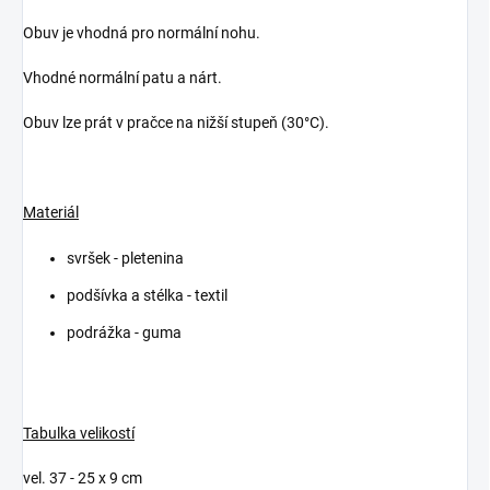
Obuv je vhodná pro normální nohu.
Vhodné normální patu a nárt.
Obuv lze prát v pračce na nižší stupeň (30°C).
Materiál
svršek - pletenina
podšívka a stélka - textil
podrážka - guma
Tabulka velikostí
vel. 37 - 25 x 9 cm