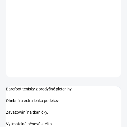
MŮŽEME DORUČIT DO:
12.8.2026
MOŽNOSTI DORUČENÍ
−
+
Přidat do košíku
Prodyšné tenisky
DETAILNÍ INFORMACE
ZEPTAT SE
Barefoot tenisky z prodyšné pleteniny.
Ohebná a extra lehká podešev.
Zavazování na tkaničky.
Vyjímatelná pěnová stélka.