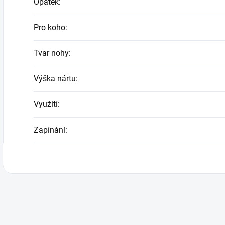
Opatek
:
Pro koho
:
Tvar nohy
:
Výška nártu
:
Využití
:
Zapínání
: