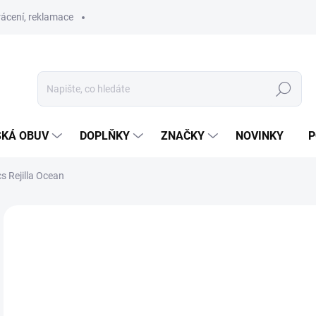
ácení, reklamace
Hledat
SKÁ OBUV
DOPLŇKY
ZNAČKY
NOVINKY
P
s Rejilla Ocean
ZNAČKA:
BIOMECANICS
PRODEJNA
6
Měr
ZVO
cena