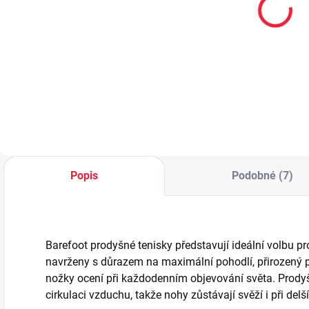
bambusové
bambusové
ponožky
ponožky
BABAR
STRIPEN
59 Kč
59 Kč
od
Detail
Detail
Popis
Podobné (7)
Barefoot prodyšné tenisky představují ideální volbu pr
navrženy s důrazem na maximální pohodlí, přirozený p
nožky ocení při každodenním objevování světa. Prodyšn
cirkulaci vzduchu, takže nohy zůstávají svěží i při del