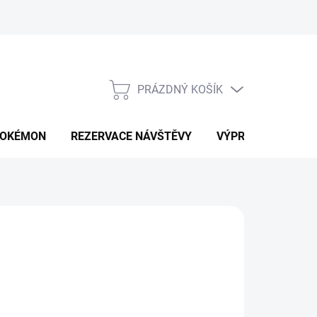
PRÁZDNÝ KOŠÍK
NÁKUPNÍ
KOŠÍK
OKÉMON
REZERVACE NÁVŠTĚVY
VÝPRODEJ
K
99 Kč
ná
LTE VARIANTU
: