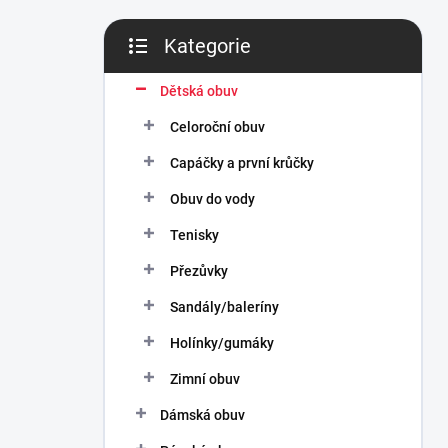
n
í
Kategorie
p
Přeskočit
a
kategorie
n
Dětská obuv
e
Celoroční obuv
l
Capáčky a první krůčky
Obuv do vody
Tenisky
Přezůvky
Sandály/baleríny
Holínky/gumáky
Zimní obuv
Dámská obuv