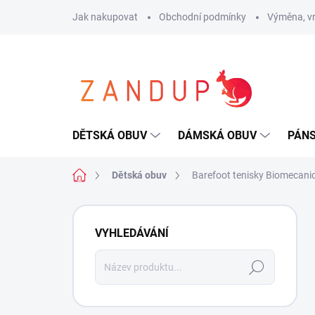
Přejít
Jak nakupovat
Obchodní podmínky
Výměna, vr
na
obsah
DĚTSKÁ OBUV
DÁMSKÁ OBUV
PÁN
Domů
Dětská obuv
Barefoot tenisky Biomecanic
P
o
VYHLEDÁVÁNÍ
s
t
Hledat
r
a
n