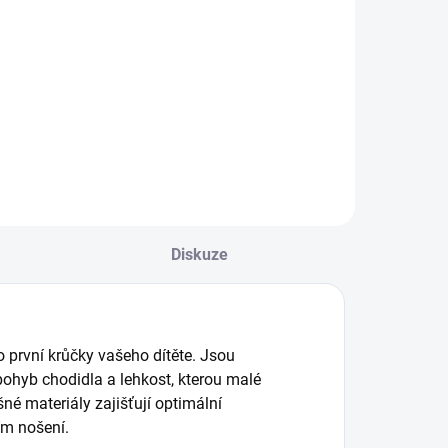
bavlněné
bavlněné
ponožky MOŘE
ponožky
ARKTIK
59 Kč
59 Kč
Detail
Detail
Diskuze
o první krůčky vašeho dítěte. Jsou
ohyb chodidla a lehkost, kterou malé
é materiály zajišťují optimální
ším nošení.