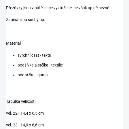
Přezůvky jsou v patě lehce vyztužené, ne však úplně pevné.
Zapínání na suchý tip.
Materiál
svrchní část - textil
podšívka a stélka - textilie
podrážka - guma
Tabulka velikostí
vel. 22 - 14,4 x 6,5 cm
vel. 23 - 14,9 x 6,6 cm