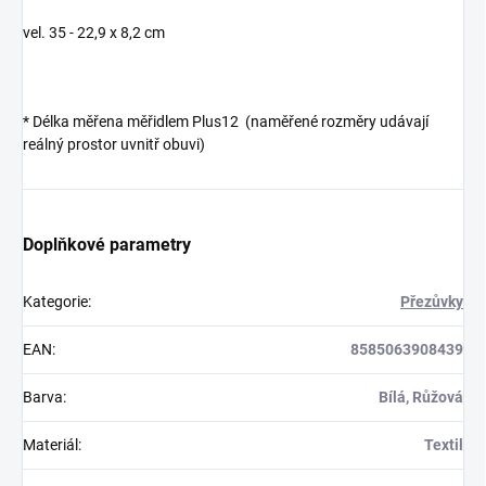
vel. 35 - 22,9 x 8,2 cm
* Délka měřena měřidlem Plus12 (naměřené rozměry udávají
reálný prostor uvnitř obuvi)
Doplňkové parametry
Kategorie
:
Přezůvky
EAN
:
8585063908439
Barva
:
Bílá, Růžová
Materiál
:
Textil