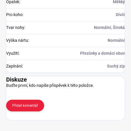
Opatek
:
Měkký
Pro koho
:
Dívčí
Tvar nohy
:
Normální, Široká
Výška nártu
:
Normální
Využití
:
Přezůvky a domácí obuv
Zapínání
:
Suchý zip
Diskuze
Buďte první, kdo napíše příspěvek k této položce.
Přidat komentář