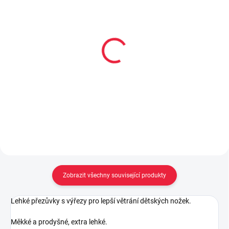
Přezůvky Baby Bare
Přezůvky Baby Bare
barefoot - pink teddy
barefoot - white folklore
439 Kč
659 Kč
od
Detail
Detail
Zobrazit všechny související produkty
Lehké přezůvky s výřezy pro lepší větrání dětských nožek.
Měkké a prodyšné, extra lehké.