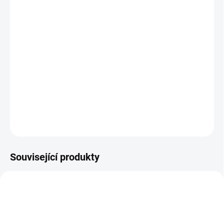
MŮŽEME DORUČIT DO:
ZVOLTE VARIANTU
MOŽNOSTI DORUČENÍ
−
+
Přidat do košíku
Barefoot přezůvky
DETAILNÍ INFORMACE
ZEPTAT SE
Související produkty
SLEVA
PRODEJNA
BF9381
BF9359
PRODEJNA
POSLEDNÍ KUSY