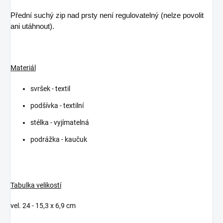
Přední suchý zip nad prsty není regulovatelný (nelze povolit
ani utáhnout).
Materiál
svršek - textil
podšívka - textilní
stélka - vyjímatelná
podrážka - kaučuk
Tabulka velikostí
vel. 24 - 15,3 x 6,9 cm