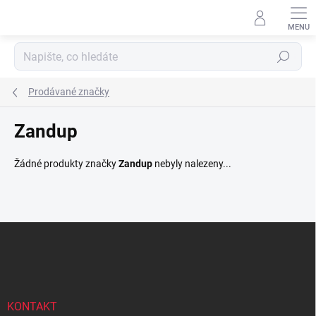
Přejít
na
obsah
Hledat
Prodávané značky
Zandup
Žádné produkty značky
Zandup
nebyly nalezeny...
Z
á
p
a
t
í
KONTAKT