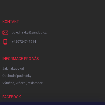
á
c
p
í
p
a
r
t
v
í
KONTAKT
k
y
v
objednavky
@
zandup.cz
ý
p
+420724747914
i
s
u
INFORMACE PRO VÁS
Jak nakupovat
Obchodní podmínky
Výměna, vrácení, reklamace
FACEBOOK